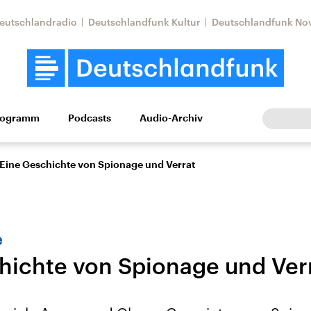
eutschlandradio
Deutschlandfunk Kultur
Deutschlandfunk No
rogramm
Podcasts
Audio-Archiv
Wirtschaft
Wissen
Kultur
Europa
Gesellschaf
Eine Geschichte von Spionage und Verrat
e
hichte von Spionage und Ver
Nahostkonflikt
Iran
le Beiträge,
Aktuelle Lage und
Aktuelle Lage und