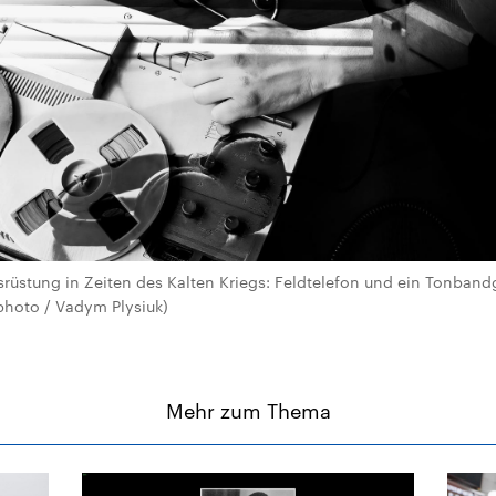
rüstung in Zeiten des Kalten Kriegs: Feldtelefon und ein Tonband
photo / Vadym Plysiuk)
Mehr zum Thema