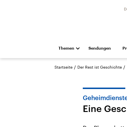
D
Themen
Sendungen
P
Die Nachrichten
Politik
/
/
Startseite
Der Rest ist Geschichte
Hörspiel und Feature
Musik
Geheimdienst
Eine Gesc
Landtagswahl Sachsen-
USA
Anhalt 2026
Aktuel