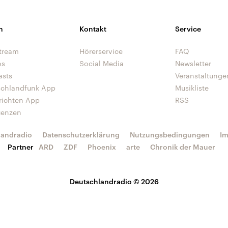
n
Kontakt
Service
tream
Hörerservice
FAQ
os
Social Media
Newsletter
asts
Veranstaltunge
schlandfunk App
Musikliste
richten App
RSS
uenzen
landradio
Datenschutzerklärung
Nutzungsbedingungen
I
Partner
ARD
ZDF
Phoenix
arte
Chronik der Mauer
Deutschlandradio © 2026