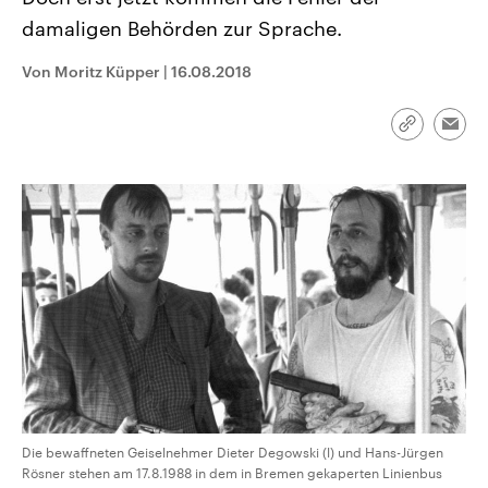
CDU, SPD und FDP regiert.-
aktuelle Weltgeschehen.
damaligen Behörden zur Sprache.
Umfragen, Prognosen,
Wahlprogramme, aktuelle Berichte
Sendungen
Programm
Podcasts
und Hintergründe zu den Parteien
Von Moritz Küpper
|
16.08.2018
und Kandidaten der anstehenden
Wahl.
Audio-Archiv
Link
Emai
kopieren/te
Die bewaffneten Geiselnehmer Dieter Degowski (l) und Hans-Jürgen
Rösner stehen am 17.8.1988 in dem in Bremen gekaperten Linienbus