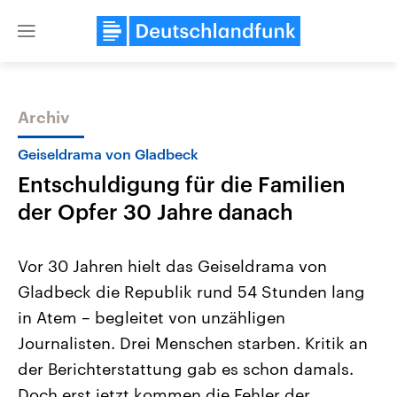
Close
menu
Archiv
Themen
Geiseldrama von Gladbeck
Entschuldigung für die Familien
der Opfer 30 Jahre danach
Vor 30 Jahren hielt das Geiseldrama von
Gladbeck die Republik rund 54 Stunden lang
Landtagswahl Sachsen-Anhalt
USA
in Atem – begleitet von unzähligen
2026
Aktuelle Beiträge, Analys
Alle Informationen
Hintergründe
Journalisten. Drei Menschen starben. Kritik an
Sachsen-Anhalt wählt am 6.
Wirtschaftlich und militäri
September 2026 einen neuen
gehören die Vereinigten S
der Berichterstattung gab es schon damals.
Landtag. Seit 2021 wird das
den mächtigsten Ländern 
Doch erst jetzt kommen die Fehler der
Bundesland von einer Koalition aus
mit großem Einfluss auf d