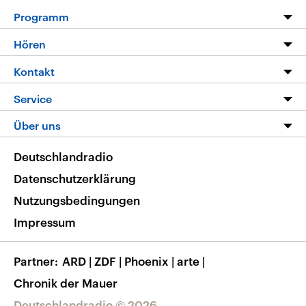
Programm
Programm
Hören
Alle Sendungen
Livestream
Kontakt
Die Nachrichten
Audios
Hörerservice
Service
Nachrichtenleicht
Podcasts
Social Media
FAQ
Über uns
Neue Beiträge auf dlf.de
Deutschlandfunk App
Newsletter
Deutschlandradio
Themen-Schwerpunkte
Nachrichten App
Deutschlandradio
Veranstaltungen
Presse
Frequenzen
Datenschutzerklärung
Musikliste
Ausbildung und Karriere
Nutzungsbedingungen
RSS
Transparenz
Impressum
Korrekturen
Barrierefreiheit
Partner
ARD
|
ZDF
|
Phoenix
|
arte
|
Chronik der Mauer
Deutschlandradio © 2026