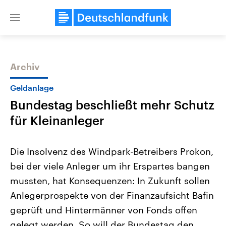
Close
menu
Archiv
Themen
Geldanlage
Bundestag beschließt mehr Schutz
für Kleinanleger
Die Insolvenz des Windpark-Betreibers Prokon,
bei der viele Anleger um ihr Erspartes bangen
Landtagswahl Sachsen-Anhalt
USA
mussten, hat Konsequenzen: In Zukunft sollen
2026
Aktuelle Beiträge, Analys
Alle Informationen
Hintergründe
Anlegerprospekte von der Finanzaufsicht Bafin
Sachsen-Anhalt wählt am 6.
Wirtschaftlich und militäri
September 2026 einen neuen
gehören die Vereinigten S
geprüft und Hintermänner von Fonds offen
Landtag. Seit 2021 wird das
den mächtigsten Ländern 
gelegt werden. So will der Bundestag den
Bundesland von einer Koalition aus
mit großem Einfluss auf d