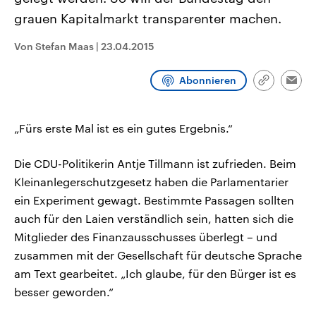
CDU, SPD und FDP regiert.-
aktuelle Weltgeschehen.
grauen Kapitalmarkt transparenter machen.
Umfragen, Prognosen,
Wahlprogramme, aktuelle Berichte
Sendungen
Programm
Podcasts
und Hintergründe zu den Parteien
Von Stefan Maas
|
23.04.2015
und Kandidaten der anstehenden
Wahl.
Audio-Archiv
Abonnieren
Link
Emai
kopieren/te
„Fürs erste Mal ist es ein gutes Ergebnis.“
Die CDU-Politikerin Antje Tillmann ist zufrieden. Beim
Kleinanlegerschutzgesetz haben die Parlamentarier
ein Experiment gewagt. Bestimmte Passagen sollten
auch für den Laien verständlich sein, hatten sich die
Mitglieder des Finanzausschusses überlegt – und
zusammen mit der Gesellschaft für deutsche Sprache
am Text gearbeitet. „Ich glaube, für den Bürger ist es
besser geworden.“