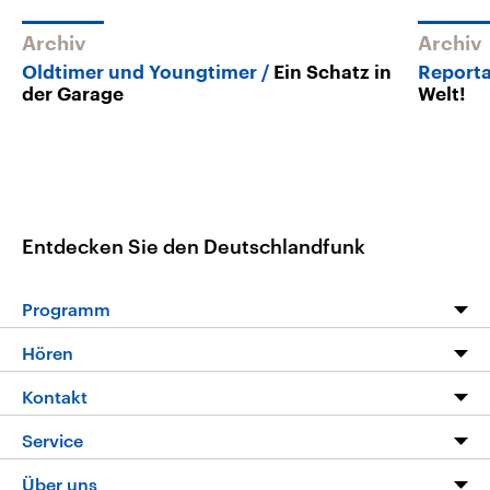
Archiv
Archiv
Oldtimer und Youngtimer
Ein Schatz in
Report
der Garage
Welt!
Entdecken Sie den Deutschlandfunk
Programm
Programm
Hören
Alle Sendungen
Livestream
Kontakt
Die Nachrichten
Audios
Hörerservice
Service
Nachrichtenleicht
Podcasts
Social Media
FAQ
Über uns
Neue Beiträge auf dlf.de