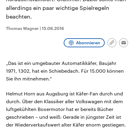
CDU, SPD und FDP regiert.-
aktuelle Weltgeschehen.
allerdings ein paar wichtige Spielregeln
Umfragen, Prognosen,
Wahlprogramme, aktuelle Berichte
beachten.
Sendungen
Programm
Podcasts
und Hintergründe zu den Parteien
und Kandidaten der anstehenden
Wahl.
Thomas Wagner
|
15.06.2016
Audio-Archiv
Abonnieren
Link
Emai
kopieren/te
„Das ist ein umgebauter Automatikkäfer, Baujahr
1971, 1302, hat ein Schiebedach. Für 15.000 können
Sie ihn mitnehmen.“
Helmut Horn aus Augsburg ist Käfer-Fan durch und
durch. Über den Klassiker aller Volkswagen mit dem
luftgekühlten Boxermotor hat er bereits Bücher
geschrieben – und weiß: Gerade in jüngster Zeit ist
der Wiederverkaufswert alter Käfer enorm gestiegen.