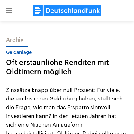
Close
menu
Archiv
Themen
Geldanlage
Oft erstaunliche Renditen mit
Oldtimern möglich
Zinssätze knapp über null Prozent: Für viele,
die ein bisschen Geld übrig haben, stellt sich
Landtagswahl Sachsen-Anhalt
USA
die Frage, wie man das Ersparte sinnvoll
2026
Aktuelle Beiträge, Analys
Alle Informationen
Hintergründe
investieren kann? In den letzten Jahren hat
Sachsen-Anhalt wählt am 6.
Wirtschaftlich und militäri
September 2026 einen neuen
gehören die Vereinigten S
sich eine Nischen-Anlageform
Landtag. Seit 2021 wird das
den mächtigsten Ländern 
herauskristallisiert: Oldtimer. Dabei sollte man
Bundesland von einer Koalition aus
mit großem Einfluss auf d