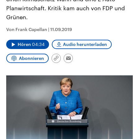
aktuelle Weltgeschehen.
Diese wird wie die Hisboll
Planwirtschaft. Kritik kam auch von FDP und
Libanon vom Iran unterstüt
Grünen.
Sendungen
Programm
Podcasts
Von Frank Capellan
|
11.09.2019
Audio-Archiv
Hören
04:34
Audio herunterladen
Abonnieren
Link
Email
kopieren/teilen