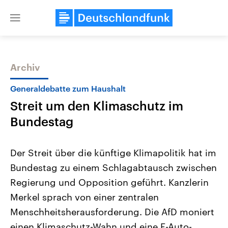
Close
menu
Archiv
Themen
Generaldebatte zum Haushalt
Streit um den Klimaschutz im
Bundestag
Der Streit über die künftige Klimapolitik hat im
Bundestag zu einem Schlagabtausch zwischen
USA
Nahostkonflikt
Regierung und Opposition geführt. Kanzlerin
Aktuelle Beiträge, Analysen und
Aktuelle Lage und Hinter
Der Überfall der palästine
Hintergründe
Merkel sprach von einer zentralen
Wirtschaftlich und militärisch
Terrororganisation Hamas
gehören die Vereinigten Staaten zu
Oktober 2023 auf Israel ha
Menschheitsherausforderung. Die AfD moniert
den mächtigsten Ländern der Erde,
Region wieder die Gewalt 
einen Klimaschutz-Wahn und eine E-Auto-
mit großem Einfluss auf das
Israel möchte die Hamas z