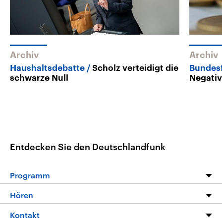
Archiv
Archiv
Haushaltsdebatte
Scholz verteidigt die
Bundesf
schwarze Null
Negativ
Entdecken Sie den Deutschlandfunk
Programm
Programm
Hören
Alle Sendungen
Livestream
Kontakt