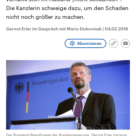
CDU, SPD und FDP regiert.-
aktuelle Weltgeschehen.
Die Kanzlerin schweige dazu, um den Schaden
Umfragen, Prognosen,
Wahlprogramme, aktuelle Berichte
nicht noch größer zu machen.
Sendungen
Programm
Podcasts
und Hintergründe zu den Parteien
und Kandidaten der anstehenden
Wahl.
Gernot Erler im Gespräch mit Mario Dobovisek
|
04.02.2016
Audio-Archiv
Abonnieren
Link
Emai
kopieren/te
Der Russland-Beauftragte der Bundesregierung, Gernot Erler (picture