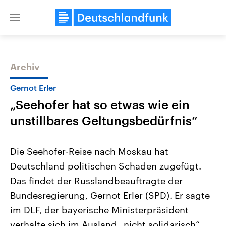
Close
menu
Archiv
Themen
Gernot Erler
„Seehofer hat so etwas wie ein
unstillbares Geltungsbedürfnis“
Die Seehofer-Reise nach Moskau hat
Deutschland politischen Schaden zugefügt.
Landtagswahl Sachsen-Anhalt
USA
Das findet der Russlandbeauftragte der
2026
Aktuelle Beiträge, Analys
Alle Informationen
Hintergründe
Bundesregierung, Gernot Erler (SPD). Er sagte
Sachsen-Anhalt wählt am 6.
Wirtschaftlich und militäri
September 2026 einen neuen
gehören die Vereinigten S
im DLF, der bayerische Ministerpräsident
Landtag. Seit 2021 wird das
den mächtigsten Ländern 
verhalte sich im Ausland „nicht solidarisch“.
Bundesland von einer Koalition aus
mit großem Einfluss auf d