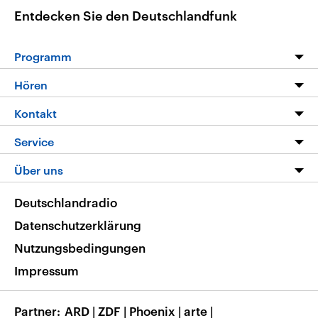
Entdecken Sie den Deutschlandfunk
Programm
Programm
Hören
Alle Sendungen
Livestream
Kontakt
Die Nachrichten
Audios
Hörerservice
Service
Nachrichtenleicht
Podcasts
Social Media
FAQ
Über uns
Neue Beiträge auf dlf.de
Deutschlandfunk App
Newsletter
Deutschlandradio
Themen-Schwerpunkte
Nachrichten App
Deutschlandradio
Veranstaltungen
Presse
Frequenzen
Datenschutzerklärung
Musikliste
Ausbildung und Karriere
Nutzungsbedingungen
RSS
Transparenz
Impressum
Korrekturen
Barrierefreiheit
Partner
ARD
|
ZDF
|
Phoenix
|
arte
|