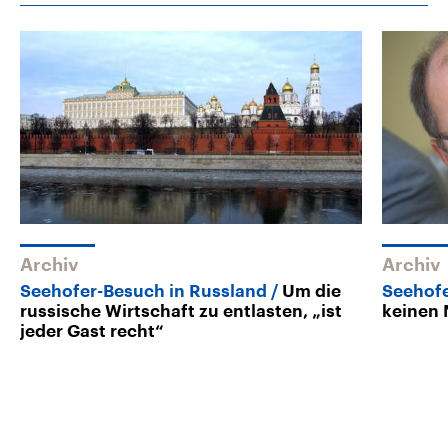
Archiv
Archiv
Seehofer-Besuch in Russland
Um die
Seehofe
russische Wirtschaft zu entlasten, „ist
keinen
jeder Gast recht“