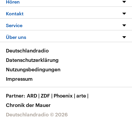
Hören
Alle Sendungen
Livestream
Kontakt
Die Nachrichten
Audios
Hörerservice
Service
Nachrichtenleicht
Podcasts
Social Media
FAQ
Über uns
Neue Beiträge auf dlf.de
Deutschlandfunk App
Newsletter
Deutschlandradio
Themen-Schwerpunkte
Nachrichten App
Deutschlandradio
Veranstaltungen
Presse
Frequenzen
Datenschutzerklärung
Musikliste
Ausbildung und Karriere
Nutzungsbedingungen
RSS
Transparenz
Impressum
Korrekturen
Barrierefreiheit
Partner
ARD
|
ZDF
|
Phoenix
|
arte
|
Chronik der Mauer
Deutschlandradio © 2026