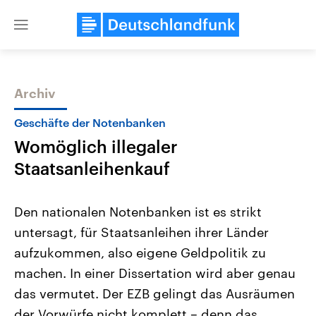
Close
menu
Archiv
Themen
Geschäfte der Notenbanken
Womöglich illegaler
Staatsanleihenkauf
Den nationalen Notenbanken ist es strikt
untersagt, für Staatsanleihen ihrer Länder
Landtagswahl Sachsen-Anhalt
USA
aufzukommen, also eigene Geldpolitik zu
2026
Aktuelle Beiträge, Analys
Alle Informationen
Hintergründe
machen. In einer Dissertation wird aber genau
Sachsen-Anhalt wählt am 6.
Wirtschaftlich und militäri
September 2026 einen neuen
gehören die Vereinigten S
das vermutet. Der EZB gelingt das Ausräumen
Landtag. Seit 2021 wird das
den mächtigsten Ländern 
der Vorwürfe nicht komplett – denn das
Bundesland von einer Koalition aus
mit großem Einfluss auf d