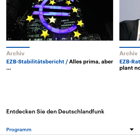
Archiv
Archiv
EZB-Stabilitätsbericht
Alles prima, aber
EZB-Rat
...
plant n
Entdecken Sie den Deutschlandfunk
Programm
Programm