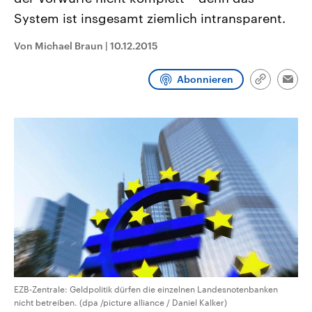
CDU, SPD und FDP regiert.-
aktuelle Weltgeschehen.
System ist insgesamt ziemlich intransparent.
Umfragen, Prognosen,
Wahlprogramme, aktuelle Berichte
Sendungen
Programm
Podcasts
und Hintergründe zu den Parteien
Von Michael Braun
|
10.12.2015
und Kandidaten der anstehenden
Wahl.
Audio-Archiv
Abonnieren
Link
Emai
kopieren/te
EZB-Zentrale: Geldpolitik dürfen die einzelnen Landesnotenbanken
nicht betreiben. (dpa /picture alliance / Daniel Kalker)