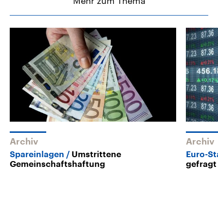
Mehr zum Thema
Archiv
Archiv
Spareinlagen
Umstrittene
Euro-St
Gemeinschaftshaftung
gefragt