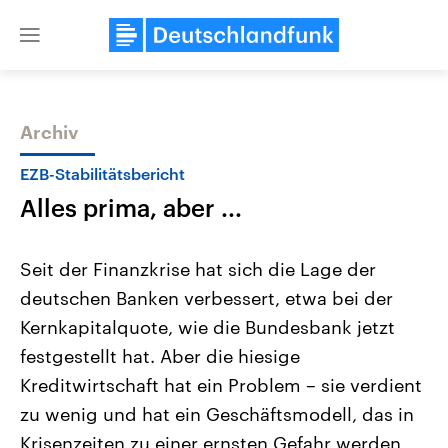
Close
menu
Archiv
Themen
EZB-Stabilitätsbericht
Alles prima, aber ...
Seit der Finanzkrise hat sich die Lage der
deutschen Banken verbessert, etwa bei der
Kernkapitalquote, wie die Bundesbank jetzt
Landtagswahl Sachsen-Anhalt
USA
festgestellt hat. Aber die hiesige
2026
Aktuelle Beiträge, Analys
Alle Informationen
Kreditwirtschaft hat ein Problem – sie verdient
Hintergründe
Sachsen-Anhalt wählt am 6.
Wirtschaftlich und militäri
zu wenig und hat ein Geschäftsmodell, das in
September 2026 einen neuen
gehören die Vereinigten S
Landtag. Seit 2021 wird das
den mächtigsten Ländern 
Krisenzeiten zu einer ernsten Gefahr werden
Bundesland von einer Koalition aus
mit großem Einfluss auf d