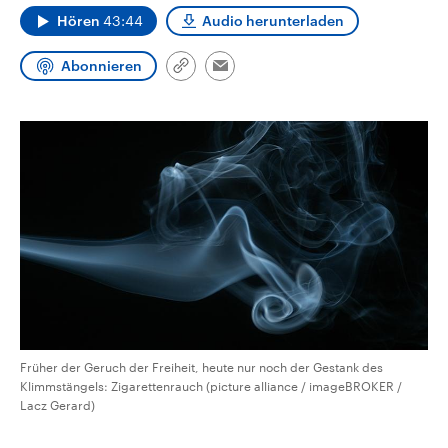
aktuelle Weltgeschehen.
Diese wird wie die Hisboll
Hören
43:44
Audio herunterladen
Libanon vom Iran unterstüt
Sendungen
Programm
Podcasts
Abonnieren
Link
Email
kopieren/teilen
Audio-Archiv
Früher der Geruch der Freiheit, heute nur noch der Gestank des
Klimmstängels: Zigarettenrauch (picture alliance / imageBROKER /
Lacz Gerard)