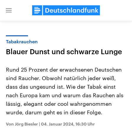
Close
menu
Tabakrauchen
Themen
Blauer Dunst und schwarze Lunge
Rund 25 Prozent der erwachsenen Deutschen
sind Raucher. Obwohl natürlich jeder weiß,
dass das ungesund ist. Wie der Tabak einst
nach Europa kam und warum das Rauchen als
lässig, elegant oder cool wahrgenommen
USA
Nahostkonflikt
Aktuelle Beiträge, Analysen und
Aktuelle Lage und Hinter
wurde, darum geht es in dieser Folge.
Der Überfall der palästine
Hintergründe
Wirtschaftlich und militärisch
Terrororganisation Hamas
gehören die Vereinigten Staaten zu
Oktober 2023 auf Israel ha
Von Jörg Biesler
|
04. Januar 2024, 16:30 Uhr
den mächtigsten Ländern der Erde,
Region wieder die Gewalt 
mit großem Einfluss auf das
Israel möchte die Hamas z