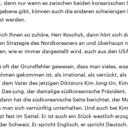
 denn nur wenn es zwischen beiden koreanischen 
ogebene gibt, können auch die anderen schwierigen 
st werden.
ch Ihnen so zuhöre, Herr Koschyk, dann hört sich d
en Strategie des Nordkoreaners an und überhaupt n
ren, wie er immer dargestellt wird, auch aus den US
ja oft der Grundfehler gewesen, dass man vieles, wa
men gekommen ist, als irrational, als verrückt, als 
 dem Vater des jetzigen Diktators Kim Jong-Un, Kim J
 Dae-jung, der damalige südkoreanische Präsident, 
nn hat die südkoreanische Seite berichtet, der Man
n man sich vernünftig unterhalten. Und auch bei K
zt fest im Sattel. Er ist auch ein Stück westlich erzo
der Schweiz. Er spricht Englisch, er spricht Deutsc