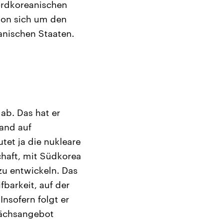
nordkoreanischen
hon sich um den
anischen Staaten.
ab. Das hat er
Land auf
tet ja die nukleare
chaft, mit Südkorea
zu entwickeln. Das
barkeit, auf der
nsofern folgt er
prächsangebot