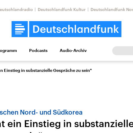
eutschlandradio
Deutschlandfunk Kultur
Deutschlandfunk No
rogramm
Podcasts
Audio-Archiv
Wirtschaft
Wissen
Kultur
Europa
Gesellschaf
in Einstieg in substanzielle Gespräche zu sein"
schen Nord- und Südkorea
t ein Einstieg in substanziell
Nahostkonflikt
Iran
le Beiträge,
Aktuelle Lage und
Aktuelle Lage und