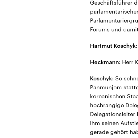
Geschäftsführer 
parlamentarischer
Parlamentariergru
Forums und damit
Hartmut Koschyk:
Heckmann:
Herr K
Koschyk:
So schne
Panmunjom stattg
koreanischen Sta
hochrangige Deleg
Delegationsleiter 
ihm seinen Aufst
gerade gehört hab