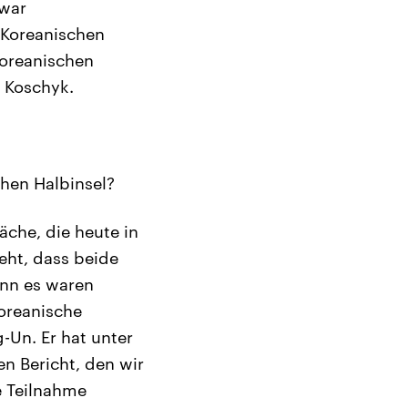
 war
-Koreanischen
koreanischen
 Koschyk.
chen Halbinsel?
äche, die heute in
ht, dass beide
enn es waren
koreanische
-Un. Er hat unter
n Bericht, den wir
e Teilnahme