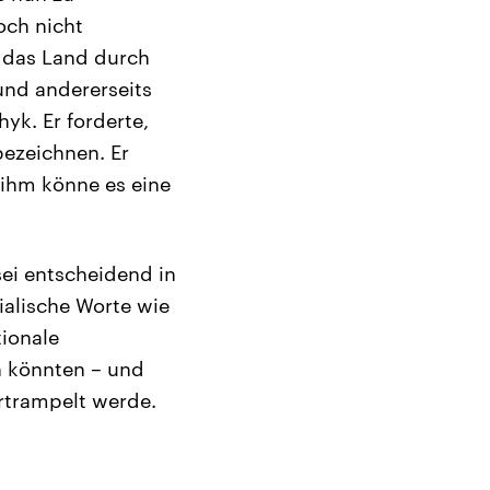
och nicht
, das Land durch
und andererseits
yk. Er forderte,
bezeichnen. Er
 ihm könne es eine
ei entscheidend in
ialische Worte wie
tionale
n könnten – und
rtrampelt werde.