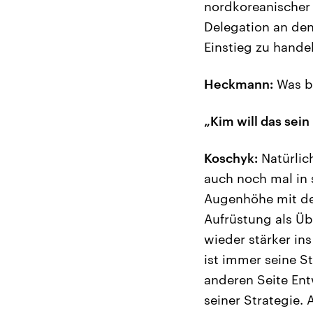
nordkoreanischer 
Delegation an den
Einstieg zu hande
Heckmann:
Was be
„Kim will das sein
Koschyk:
Natürlic
auch noch mal in 
Augenhöhe mit den
Aufrüstung als Üb
wieder stärker in
ist immer seine S
anderen Seite Ent
seiner Strategie.