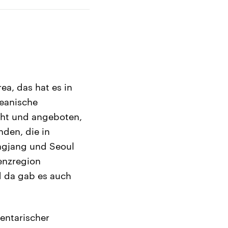
a, das hat es in
eanische
cht und angeboten,
den, die in
ngjang und Seoul
renzregion
da gab es auch
mentarischer