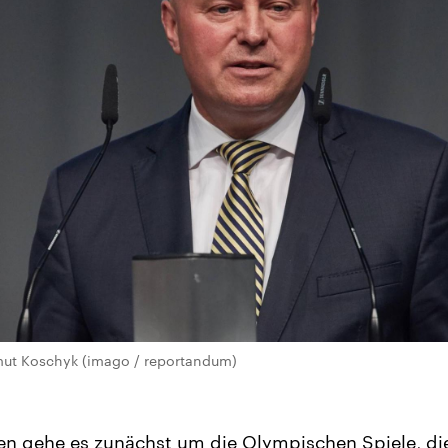
tmut Koschyk (imago / reportandum)
en gehe es zunächst um die Olympischen Spiele, di