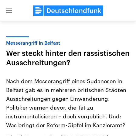
Close
menu
Messerangriff in Belfast
Themen
Wer steckt hinter den rassistischen
Ausschreitungen?
Nach dem Messerangriff eines Sudanesen in
Belfast gab es in mehreren britischen Städten
Ausschreitungen gegen Einwanderung.
Landtagswahl Sachsen-Anhalt
USA
Politiker warnen davor, die Tat zu
2026
Aktuelle Beiträge, Analys
instrumentalisieren – doch vergeblich. Und:
Alle Informationen
Hintergründe
Sachsen-Anhalt wählt am 6.
Wirtschaftlich und militäri
Was bringt der Reform-Gipfel im Kanzleramt?
September 2026 einen neuen
gehören die Vereinigten S
Landtag. Seit 2021 wird das
den mächtigsten Ländern 
Bundesland von einer Koalition aus
mit großem Einfluss auf d