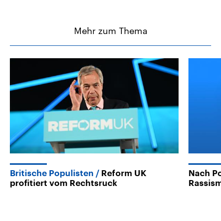
Mehr zum Thema
Britische Populisten
Reform UK
Nach Po
profitiert vom Rechtsruck
Rassism