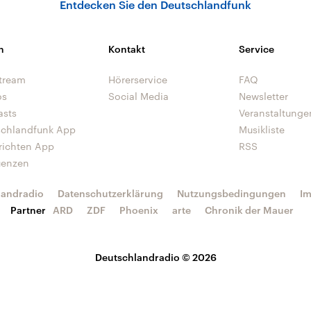
Entdecken Sie den Deutschlandfunk
n
Kontakt
Service
tream
Hörerservice
FAQ
os
Social Media
Newsletter
asts
Veranstaltunge
schlandfunk App
Musikliste
richten App
RSS
uenzen
landradio
Datenschutzerklärung
Nutzungsbedingungen
I
Partner
ARD
ZDF
Phoenix
arte
Chronik der Mauer
Deutschlandradio © 2026