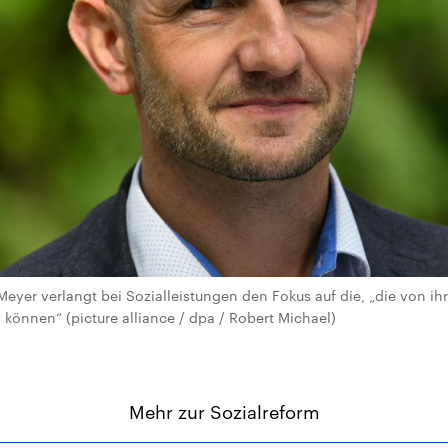
yer verlangt bei Sozialleistungen den Fokus auf die, „die von ih
 können“ (picture alliance / dpa / Robert Michael)
Mehr zur Sozialreform