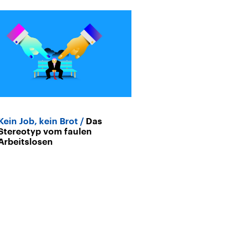
Kein Job, kein Brot
Das
Sozialstaatsr
n
Stereotyp vom faulen
Bovenschulte 
Arbeitslosen
Merz „absolut 