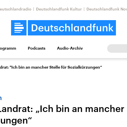
eutschlandradio
Deutschlandfunk Kultur
Deutschlandfunk No
rogramm
Podcasts
Audio-Archiv
Wirtschaft
Wissen
Kultur
Europa
Gesellschaf
drat: "Ich bin an mancher Stelle für Sozialkürzungen“
n
Landrat: „Ich bin an mancher 
zungen“
Nahostkonflikt
Iran
le Beiträge,
Aktuelle Lage und
Aktuelle Lage und