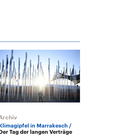
Archiv
Archiv
Klimagipfel in Marrakesch
Klimagipfel i
Der Tag der langen Verträge
Neue Allianze
für Klimaschu