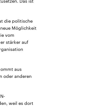
usetzen. Das ist
 die politische
 neue Möglichkeit
die vom
r stärker auf
rganisation
 kommt aus
n oder anderen
UN-
en, weil es dort