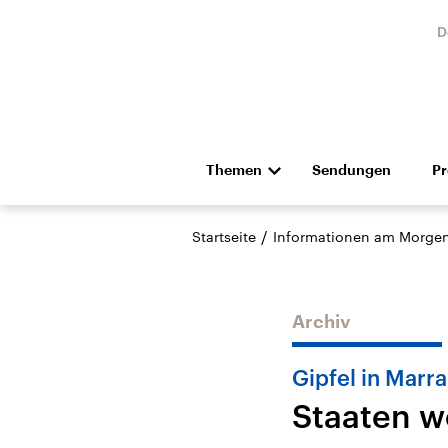
D
Themen
Sendungen
P
Die Nachrichten
Politik
/
Startseite
Informationen am Morge
Hörspiel und Feature
Musik
Archiv
Gipfel in Marr
Staaten w
USA
Nahos
Aktuelle Beiträge,
Aktue