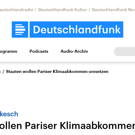
eutschlandradio
Deutschlandfunk Kultur
Deutschlandfunk No
rogramm
Podcasts
Audio-Archiv
Wirtschaft
Wissen
Kultur
Europa
Gesellschaf
/
n
Staaten wollen Pariser Klimaabkommen umsetzen
akesch
ollen Pariser Klimaabkomme
tkonflikt
Iran
Faktenchecks
In unseren Faktenc
lle Lage und
Aktuelle Lage und