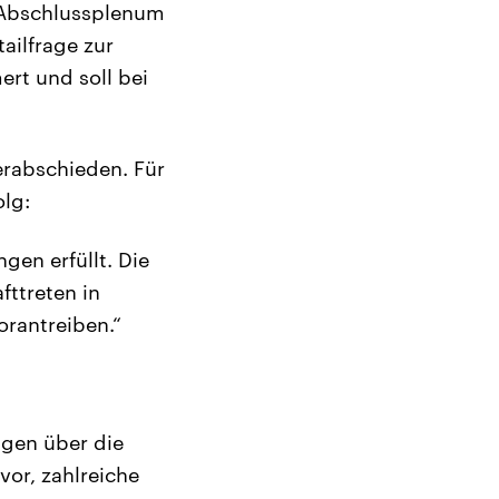
 Abschlussplenum
ailfrage zur
rt und soll bei
rabschieden. Für
lg:
gen erfüllt. Die
fttreten in
rantreiben.“
ngen über die
or, zahlreiche