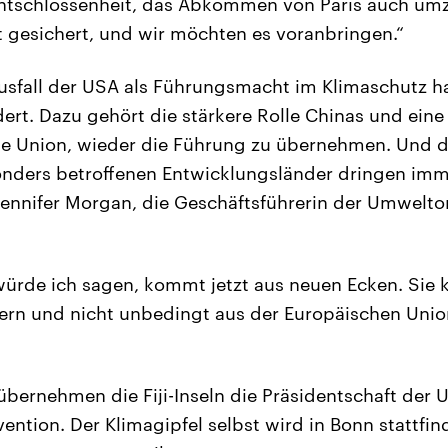
ntschlossenheit, das Abkommen von Paris auch umz
t gesichert, und wir möchten es voranbringen.“
sfall der USA als Führungsmacht im Klimaschutz hat
ert. Dazu gehört die stärkere Rolle Chinas und eine
che Union, wieder die Führung zu übernehmen. Und 
nders betroffenen Entwicklungsländer dringen imme
Jennifer Morgan, die Geschäftsführerin der Umwelto
würde ich sagen, kommt jetzt aus neuen Ecken. Sie
ern und nicht unbedingt aus der Europäischen Unio
übernehmen die Fiji-Inseln die Präsidentschaft der 
ntion. Der Klimagipfel selbst wird in Bonn stattfind