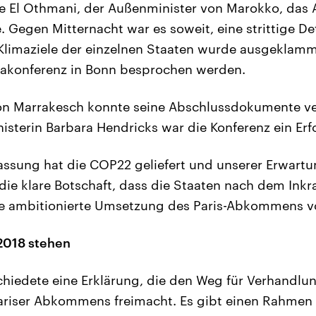
e El Othmani, der Außenminister von Marokko, das
 Gegen Mitternacht war es soweit, eine strittige Det
limaziele der einzelnen Staaten wurde ausgeklamme
makonferenz in Bonn besprochen werden.
von Marrakesch konnte seine Abschlussdokumente ve
terin Barbara Hendricks war die Konferenz ein Erfo
ssung hat die COP22 geliefert und unserer Erwartun
die klare Botschaft, dass die Staaten nach dem Inkra
ie ambitionierte Umsetzung des Paris-Abkommens vo
 2018 stehen
chiedete eine Erklärung, die den Weg für Verhandlu
riser Abkommens freimacht. Es gibt einen Rahmen v