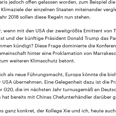
aris jedoch offen gelassen worden, zum Beispiel die
 Klimaziele der einzelnen Staaten miteinander verg
ahr 2018 sollen diese Regeln nun stehen.
r, wenn mit den USA der zweitgrößte Emittent von 
ist und der künftige Präsident Donald Trump das Par
men kündigt? Diese Frage dominierte die Konferenz
emeinschaft hinter eine Proklamation von Marrakesc
zum weiteren Klimaschutz betont.
 sich als neue Führungsmacht, Europa könnte die bish
r USA übernehmen. Eine Gelegenheit dazu ist die Pr
r G20, die im nächsten Jahr turnusgemäß an Deuts
 hat bereits mit Chinas Chefunterhändler darüber 
s ganz konkret, der Kollege Xie und ich, heute auc