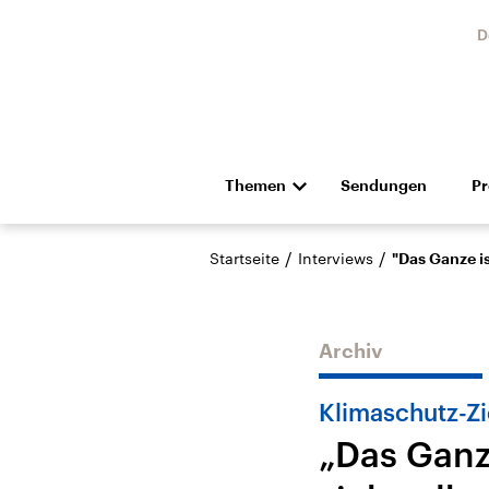
D
Themen
Sendungen
P
Die Nachrichten
Politik
/
/
Startseite
Interviews
"Das Ganze is
Hörspiel und Feature
Musik
Archiv
Klimaschutz-Zi
„Das Ganz
Landtagswahl Sachsen-
USA
Anhalt 2026
Aktuel