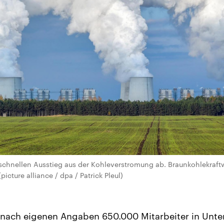
schnellen Ausstieg aus der Kohleverstromung ab. Braunkohlekraftw
icture alliance / dpa / Patrick Pleul)
t nach eigenen Angaben 650.000 Mitarbeiter in Unt