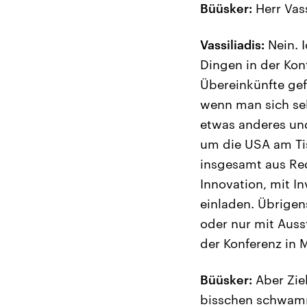
Büüsker:
Herr Vass
Vassiliadis:
Nein. I
Dingen in der Konf
Übereinkünfte gefu
wenn man sich sel
etwas anderes und
um die USA am Tis
insgesamt aus Re
Innovation, mit I
einladen. Übrigen
oder nur mit Auss
der Konferenz in 
Büüsker:
Aber Zie
bisschen schwammi