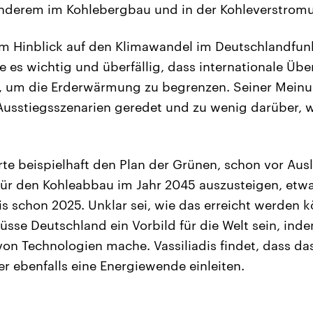
anderem im Kohlebergbau und in der Kohleverstrom
 im Hinblick auf den Klimawandel im Deutschlandfu
de es wichtig und überfällig, dass internationale Übe
 um die Erderwärmung zu begrenzen. Seiner Mein
 Ausstiegsszenarien geredet und zu wenig darüber, w
ierte beispielhaft den Plan der Grünen, schon vor Aus
r den Kohleabbau im Jahr 2045 auszusteigen, etwa
is schon 2025. Unklar sei, wie das erreicht werden k
sse Deutschland ein Vorbild für die Welt sein, inde
on Technologien mache. Vassiliadis findet, dass das
r ebenfalls eine Energiewende einleiten.