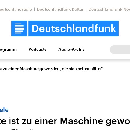
eutschlandradio
Deutschlandfunk Kultur
Deutschlandfunk No
rogramm
Podcasts
Audio-Archiv
Wirtschaft
Wissen
Kultur
Europa
Gesellschaf
t zu einer Maschine geworden, die sich selbst nährt"
ele
e ist zu einer Maschine gewo
Nahostkonflikt
Iran
le Beiträge,
Aktuelle Lage und
Aktuelle Lage und