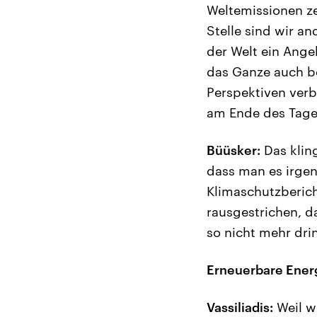
Weltemissionen ze
Stelle sind wir an
der Welt ein Ang
das Ganze auch b
Perspektiven verb
am Ende des Tages
Büüsker:
Das klin
dass man es irgen
Klimaschutzberich
rausgestrichen, d
so nicht mehr dri
Erneuerbare Energ
Vassiliadis:
Weil wi