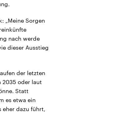
ung.
nk: „Meine Sorgen
reinkünfte
ung nach werde
ie dieser Ausstieg
laufen der letzten
 2035 oder laut
önne. Statt
m es etwa ein
 eher dazu führt,