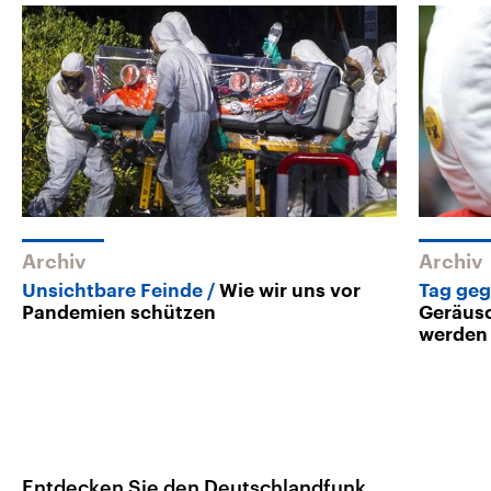
Archiv
Archiv
Unsichtbare Feinde
Wie wir uns vor
Tag ge
Pandemien schützen
Geräusc
werden
Entdecken Sie den Deutschlandfunk