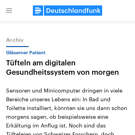
Close
menu
Archiv
Themen
Gläserner Patient
Tüfteln am digitalen
Gesundheitssystem von morgen
Sensoren und Minicomputer dringen in viele
Bereiche unseres Lebens ein: In Bad und
Landtagswahl Sachsen-Anhalt
USA
Toilette installiert, könnten sie uns dann schon
2026
Aktuelle Beiträge, Analys
Alle Informationen
Hintergründe
morgens sagen, ob beispielsweise eine
Sachsen-Anhalt wählt am 6.
Wirtschaftlich und militäri
September 2026 einen neuen
gehören die Vereinigten S
Erkältung im Anflug ist. Noch sind das
Landtag. Seit 2021 wird das
den mächtigsten Ländern 
Tüfteleien von Schweizer Forschern, doch
Bundesland von einer Koalition aus
mit großem Einfluss auf d