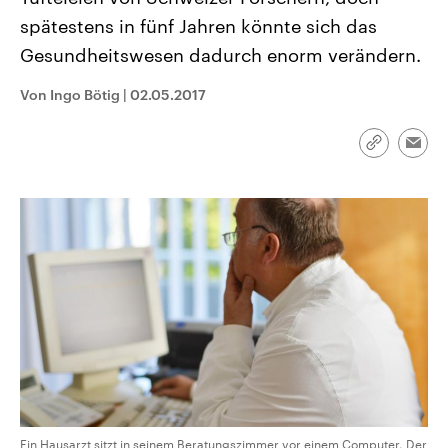
CDU, SPD und FDP regiert.-
aktuelle Weltgeschehen.
spätestens in fünf Jahren könnte sich das
Umfragen, Prognosen,
Wahlprogramme, aktuelle Berichte
Gesundheitswesen dadurch enorm verändern.
Sendungen
Programm
Podcasts
und Hintergründe zu den Parteien
und Kandidaten der anstehenden
Wahl.
Von Ingo Bötig
|
02.05.2017
Audio-Archiv
Link
Emai
kopieren/te
Ein Hausarzt sitzt in seinem Beratungszimmer vor einem Computer. Der