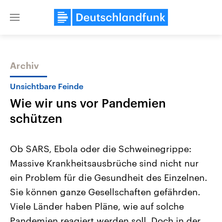
Close
menu
Archiv
Themen
Unsichtbare Feinde
Wie wir uns vor Pandemien
schützen
Ob SARS, Ebola oder die Schweinegrippe:
Massive Krankheitsausbrüche sind nicht nur
Landtagswahl Sachsen-Anhalt
USA
ein Problem für die Gesundheit des Einzelnen.
2026
Aktuelle Beiträge, Analys
Alle Informationen
Hintergründe
Sie können ganze Gesellschaften gefährden.
Sachsen-Anhalt wählt am 6.
Wirtschaftlich und militäri
September 2026 einen neuen
gehören die Vereinigten S
Viele Länder haben Pläne, wie auf solche
Landtag. Seit 2021 wird das
den mächtigsten Ländern 
Pandemien reagiert werden soll. Doch in der
Bundesland von einer Koalition aus
mit großem Einfluss auf d