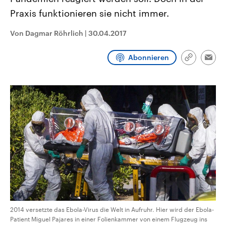
CDU, SPD und FDP regiert.-
aktuelle Weltgeschehen.
Praxis funktionieren sie nicht immer.
Umfragen, Prognosen,
Wahlprogramme, aktuelle Berichte
Sendungen
Programm
Podcasts
und Hintergründe zu den Parteien
Von Dagmar Röhrlich
|
30.04.2017
und Kandidaten der anstehenden
Wahl.
Audio-Archiv
Abonnieren
Link
Emai
kopieren/te
2014 versetzte das Ebola-Virus die Welt in Aufruhr. Hier wird der Ebola-
Patient Miguel Pajares in einer Folienkammer von einem Flugzeug ins