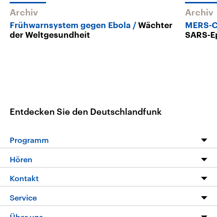
Archiv
Archiv
Frühwarnsystem gegen Ebola
Wächter
MERS-C
der Weltgesundheit
SARS-E
Entdecken Sie den Deutschlandfunk
Programm
Programm
Hören
Alle Sendungen
Livestream
Kontakt
Die Nachrichten
Audios
Hörerservice
Service
Nachrichtenleicht
Podcasts
Social Media
FAQ
Über uns