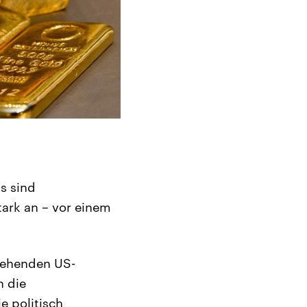
s sind
tark an – vor einem
tehenden US-
h die
e politisch