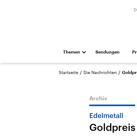
D
Themen
Sendungen
P
Die Nachrichten
Politik
/
/
Startseite
Die Nachrichten
Goldpr
Hörspiel und Feature
Musik
Archiv
Edelmetall
Goldpreis
Landtagswahl Sachsen-
USA
Anhalt 2026
Aktuel