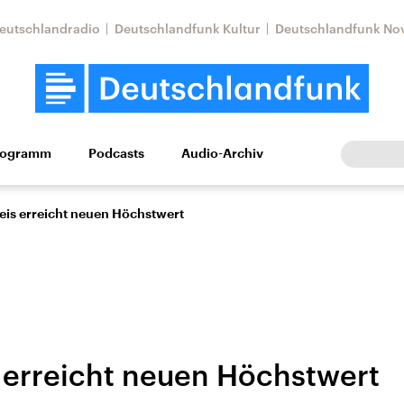
eutschlandradio
Deutschlandfunk Kultur
Deutschlandfunk No
rogramm
Podcasts
Audio-Archiv
Wirtschaft
Wissen
Kultur
Europa
Gesellschaf
eis erreicht neuen Höchstwert
 erreicht neuen Höchstwert
Nahostkonflikt
Iran
le Beiträge,
Aktuelle Lage und
Aktuelle Lage und