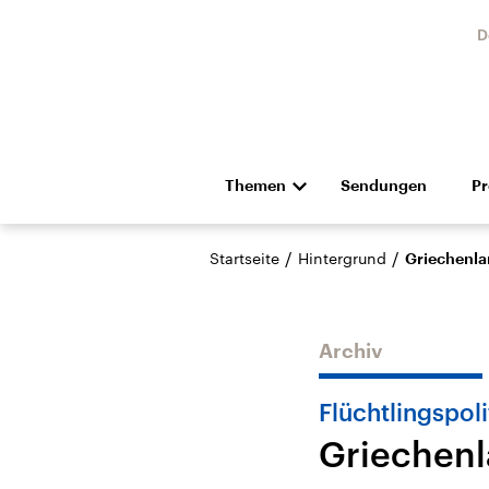
D
Themen
Sendungen
P
Die Nachrichten
Politik
/
/
Startseite
Hintergrund
Griechenla
Hörspiel und Feature
Musik
Archiv
Flüchtlingspoli
Griechenl
Landtagswahl Sachsen-
USA
Anhalt 2026
Aktuel