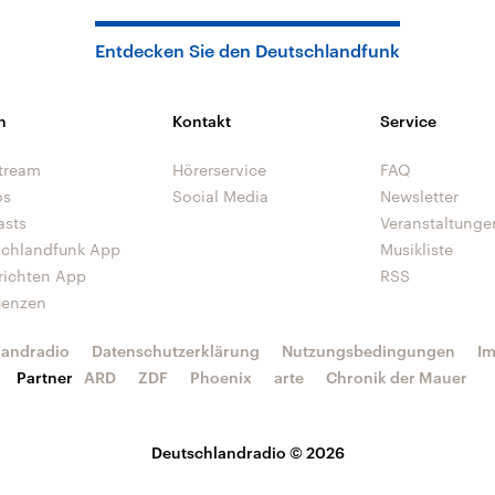
Entdecken Sie den Deutschlandfunk
n
Kontakt
Service
tream
Hörerservice
FAQ
os
Social Media
Newsletter
asts
Veranstaltunge
schlandfunk App
Musikliste
richten App
RSS
uenzen
landradio
Datenschutzerklärung
Nutzungsbedingungen
I
Partner
ARD
ZDF
Phoenix
arte
Chronik der Mauer
Deutschlandradio © 2026