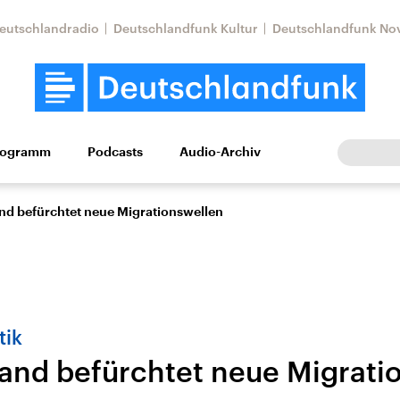
eutschlandradio
Deutschlandfunk Kultur
Deutschlandfunk No
rogramm
Podcasts
Audio-Archiv
Wirtschaft
Wissen
Kultur
Europa
Gesellschaf
nd befürchtet neue Migrationswellen
tik
and befürchtet neue Migrati
Nahostkonflikt
Iran
le Beiträge,
Aktuelle Lage und
Aktuelle Lage und