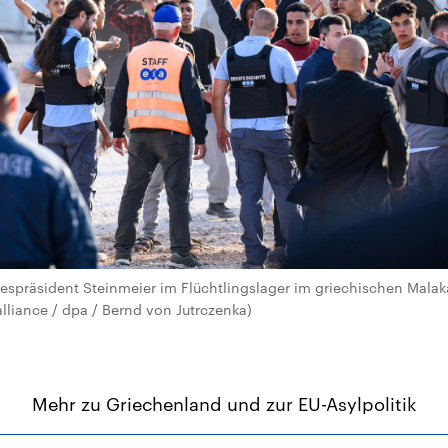
spräsident Steinmeier im Flüchtlingslager im griechischen Malak
alliance / dpa / Bernd von Jutrczenka)
Mehr zu Griechenland und zur EU-Asylpolitik