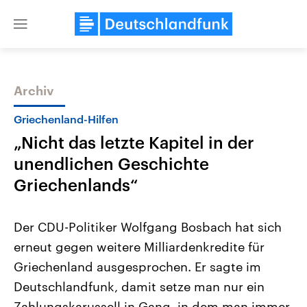
Close
menu
Archiv
Themen
Griechenland-Hilfen
„Nicht das letzte Kapitel in der
unendlichen Geschichte
Griechenlands“
Der CDU-Politiker Wolfgang Bosbach hat sich
USA
Nahostkonflikt
erneut gegen weitere Milliardenkredite für
Aktuelle Beiträge, Analysen und
Aktuelle Lage und Hinter
Der Überfall der palästine
Hintergründe
Griechenland ausgesprochen. Er sagte im
Wirtschaftlich und militärisch
Terrororganisation Hamas
gehören die Vereinigten Staaten zu
Oktober 2023 auf Israel ha
Deutschlandfunk, damit setze man nur ein
den mächtigsten Ländern der Erde,
Region wieder die Gewalt 
mit großem Einfluss auf das
Zahlungskarussell in Gang, in dem man immer
Israel möchte die Hamas z