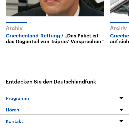
Archiv
Archiv
Griechenland-Rettung
„Das Paket ist
Griech
das Gegenteil von Tsipras‘ Versprechen“
auf sic
Entdecken Sie den Deutschlandfunk
Programm
Programm
Hören
Alle Sendungen
Livestream
Kontakt
Die Nachrichten
Audios