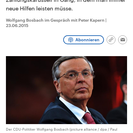
aktuelle Weltgeschehen.
Diese wird wie die Hisboll
neue Hilfen leisten müsse.
Libanon vom Iran unterstüt
Sendungen
Programm
Podcasts
Wolfgang Bosbach im Gespräch mit Peter Kapern
|
23.06.2015
Audio-Archiv
Abonnieren
Link
Emai
kopieren/te
Der CDU-Politiker Wolfgang Bosbach (picture alliance / dpa / Paul