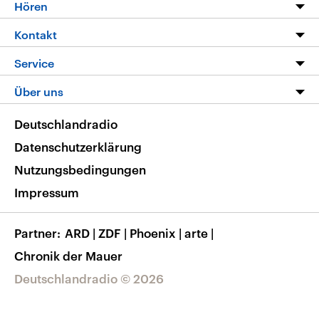
Programm
Hören
Alle Sendungen
Livestream
Kontakt
Die Nachrichten
Audios
Hörerservice
Service
Nachrichtenleicht
Podcasts
Social Media
FAQ
Über uns
Neue Beiträge auf dlf.de
Deutschlandfunk App
Newsletter
Deutschlandradio
Themen-Schwerpunkte
Nachrichten App
Deutschlandradio
Veranstaltungen
Presse
Frequenzen
Datenschutzerklärung
Musikliste
Ausbildung und Karriere
Nutzungsbedingungen
RSS
Transparenz
Impressum
Korrekturen
Barrierefreiheit
Partner
ARD
|
ZDF
|
Phoenix
|
arte
|
Chronik der Mauer
Deutschlandradio © 2026