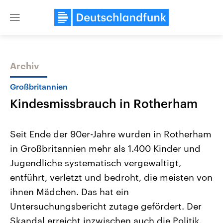
Close
menu
Archiv
Themen
Großbritannien
Kindesmissbrauch in Rotherham
Seit Ende der 90er-Jahre wurden in Rotherham
in Großbritannien mehr als 1.400 Kinder und
Jugendliche systematisch vergewaltigt,
Landtagswahl Sachsen-Anhalt
USA
entführt, verletzt und bedroht, die meisten von
2026
Aktuelle Beiträge, Analys
Alle Informationen
ihnen Mädchen. Das hat ein
Hintergründe
Sachsen-Anhalt wählt am 6.
Wirtschaftlich und militäri
Untersuchungsbericht zutage gefördert. Der
September 2026 einen neuen
gehören die Vereinigten S
Landtag. Seit 2021 wird das
den mächtigsten Ländern 
Skandal erreicht inzwischen auch die Politik.
Bundesland von einer Koalition aus
mit großem Einfluss auf d