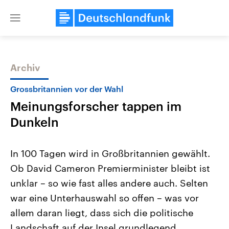
Close
menu
Archiv
Themen
Grossbritannien vor der Wahl
Meinungsforscher tappen im
Dunkeln
In 100 Tagen wird in Großbritannien gewählt.
Ob David Cameron Premierminister bleibt ist
Landtagswahl Sachsen-Anhalt
USA
unklar – so wie fast alles andere auch. Selten
2026
Aktuelle Beiträge, Analys
Alle Informationen
Hintergründe
war eine Unterhauswahl so offen – was vor
Sachsen-Anhalt wählt am 6.
Wirtschaftlich und militäri
September 2026 einen neuen
gehören die Vereinigten S
allem daran liegt, dass sich die politische
Landtag. Seit 2021 wird das
den mächtigsten Ländern 
Landschaft auf der Insel grundlegend
Bundesland von einer Koalition aus
mit großem Einfluss auf d