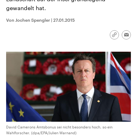
CDU, SPD und FDP regiert.-
aktuelle Weltgeschehen.
gewandelt hat.
Umfragen, Prognosen,
Wahlprogramme, aktuelle Berichte
Sendungen
Programm
Podcasts
und Hintergründe zu den Parteien
Von Jochen Spengler
|
27.01.2015
und Kandidaten der anstehenden
Wahl.
Audio-Archiv
Link
Emai
kopieren/te
David Camerons Amtsbonus sei nicht besonders hoch, so ein
Wahlforscher. (dpa/EPA/Julien Warnand)