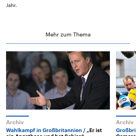
Jahr.
Mehr zum Thema
Archiv
Archiv
Wahlkampf in Großbritannien
„Er ist
Großbri