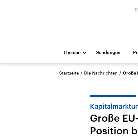
D
Themen
Sendungen
P
Die Nachrichten
Politik
/
/
Startseite
Die Nachrichten
Große 
Hörspiel und Feature
Musik
Kapitalmarktu
Große EU-
Position b
Landtagswahl Sachsen-
USA
Anhalt 2026
Aktuel