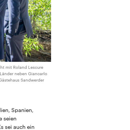
cht mit Roland Lescure
U-Länder neben Giancarlo
im Gästehaus Sandwerder
lien, Spanien,
e seien
 sei auch ein