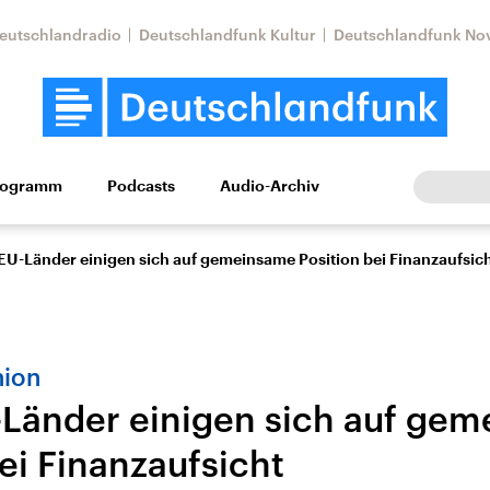
eutschlandradio
Deutschlandfunk Kultur
Deutschlandfunk No
rogramm
Podcasts
Audio-Archiv
Wirtschaft
Wissen
Kultur
Europa
Gesellschaf
EU-Länder einigen sich auf gemeinsame Position bei Finanzaufsic
nion
Länder einigen sich auf ge
ei Finanzaufsicht
Nahostkonflikt
Iran
le Beiträge,
Aktuelle Lage und
Aktuelle Lage und