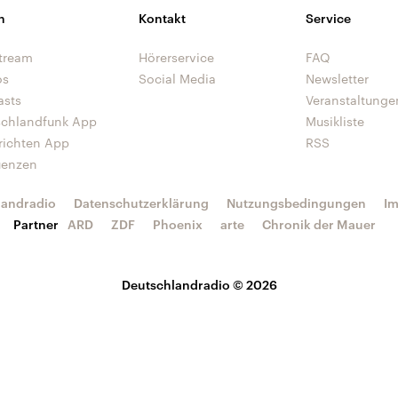
n
Kontakt
Service
tream
Hörerservice
FAQ
os
Social Media
Newsletter
asts
Veranstaltunge
schlandfunk App
Musikliste
richten App
RSS
uenzen
landradio
Datenschutzerklärung
Nutzungsbedingungen
I
Partner
ARD
ZDF
Phoenix
arte
Chronik der Mauer
Deutschlandradio © 2026