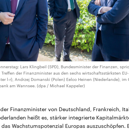
nnerstag: Lars Klingbeil (SPD), Bundesminister der Finanzen, spri
m Treffen der Finanzminister aus den sechs wirtschaftsstärksten E
hinter l-r), Andrzej Domanski (Polen) Eelco Heinen (Niederlande), 
ank am Wannsee. (dpa / Michael Kappeler)
 der Finanzminister von Deutschland, Frankreich, Ita
derlanden heißt es, stärker integrierte Kapitalmärkt
 das Wachstumspotenzial Europas auszuschöpfen. Es