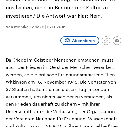
CDU, SPD und FDP regiert.-
aktuelle Weltgeschehen.
uns leisten, nicht in Bildung und Kultur zu
Umfragen, Prognosen,
Wahlprogramme, aktuelle Berichte
investieren? Die Antwort war klar: Nein.
Sendungen
Programm
Podcasts
und Hintergründe zu den Parteien
und Kandidaten der anstehenden
Wahl.
Von Monika Köpcke
|
16.11.2015
Audio-Archiv
Abonnieren
Link
Emai
kopieren/te
Da Kriege im Geist der Menschen entstehen, muss
auch der Frieden im Geist der Menschen verankert
werden, so die britische Erziehungsministerin Ellen
Witkinson am 16. November 1945. Die Vertreter von
37 Staaten hatten sich an diesem Tag in London
versammelt, um nichts weniger zu versuchen, als
den Frieden dauerhaft zu sichern – mit ihrer
Unterschrift unter die Verfassung der Organisation
der Vereinten Nationen für Erziehung, Wissenschaft
und Kultur, kurz: UNESCO. In ihrer Präambel heißt es: