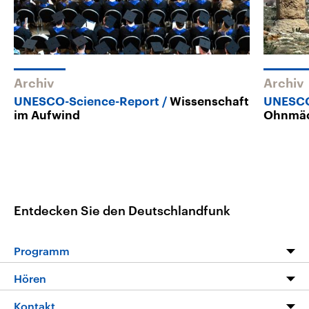
Archiv
Archiv
UNESCO-Science-Report
Wissenschaft
UNESCO
im Aufwind
Ohnmäc
Entdecken Sie den Deutschlandfunk
Programm
Programm
Hören
Alle Sendungen
Livestream
Kontakt