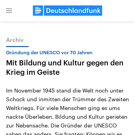
Close
menu
Archiv
Themen
Gründung der UNESCO vor 70 Jahren
Mit Bildung und Kultur gegen den
Krieg im Geiste
Im November 1945 stand die Welt noch unter
Schock und inmitten der Trümmer des Zweiten
Landtagswahl Sachsen-Anhalt
USA
Weltkriegs. Für viele Menschen ging es ums
2026
Aktuelle Beiträge, Analys
Alle Informationen
Hintergründe
nackte Überleben. Bildung und Kultur gerieten
Sachsen-Anhalt wählt am 6.
Wirtschaftlich und militäri
September 2026 einen neuen
gehören die Vereinigten S
zur Nebensache. Die Gründer der UNESCO
Landtag. Seit 2021 wird das
den mächtigsten Ländern 
sahen das anders. Sie fragten: Können wir es
Bundesland von einer Koalition aus
mit großem Einfluss auf d