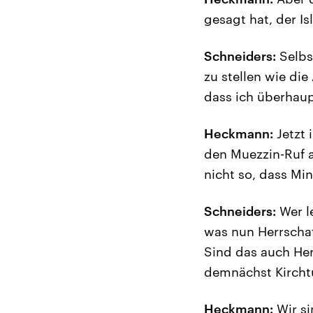
gesagt hat, der I
Schneiders:
Selbs
zu stellen wie die
dass ich überhaup
Heckmann:
Jetzt 
den Muezzin-Ruf a
nicht so, dass Mi
Schneiders:
Wer le
was nun Herrschaf
Sind das auch He
demnächst Kircht
Heckmann:
Wir si