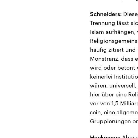
Schneiders:
Diese
Trennung lässt si
Islam aufhängen, 
Religionsgemeinsc
häufig zitiert un
Monstranz, dass e
wird oder betont w
keinerlei Institut
wären, universell,
hier über eine Rel
vor von 1,5 Millia
sein, eine allgeme
Gruppierungen ori
Heckmann:
Aber d