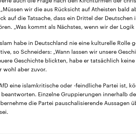
erfe auch die Frage nach den Kirchtürmen der chris
 „Müssen wir die aus Rücksicht auf Atheisten bald ab
ck auf die Tatsache, dass ein Drittel der Deutschen
ren. „Was kommt als Nächstes, wenn wir der Logik 
slam habe in Deutschland nie eine kulturelle Rolle ge
tive, so Schneiders: „Wann lassen wir unsere Gesch
euere Geschichte blickten, habe er tatsächlich kein
r wohl aber zuvor.
AfD eine islamkritische oder -feindliche Partei ist, 
h beantworten. Einzelne Gruppierungen innerhalb d
 übernehme die Partei pauschalisierende Aussagen üb
sei.