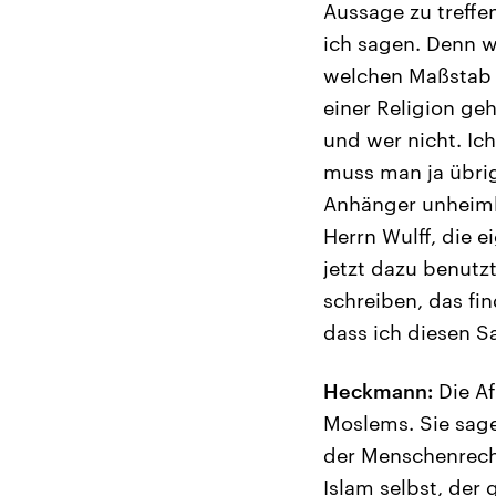
Aussage zu treffen
ich sagen. Denn 
welchen Maßstab 
einer Religion ge
und wer nicht. Ic
muss man ja übrig
Anhänger unheimli
Herrn Wulff, die 
jetzt dazu benutz
schreiben, das fi
dass ich diesen Sa
Heckmann:
Die Af
Moslems. Sie sag
der Menschenrech
Islam selbst, der