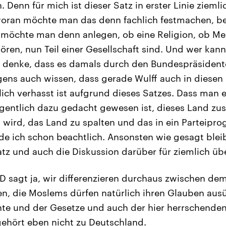
. Denn für mich ist dieser Satz in erster Linie ziem
woran möchte man das denn fachlich festmachen, b
möchte man denn anlegen, ob eine Religion, ob Me
hören, nun Teil einer Gesellschaft sind. Und wer ka
h denke, dass es damals durch den Bundespräsidente
ens auch wissen, dass gerade Wulff auch in diesen 
ch verhasst ist aufgrund dieses Satzes. Dass man 
eigentlich dazu gedacht gewesen ist, dieses Land 
t wird, das Land zu spalten und das in ein Parteip
nde ich schon beachtlich. Ansonsten wie gesagt blei
tz und auch die Diskussion darüber für ziemlich übe
D sagt ja, wir differenzieren durchaus zwischen de
en, die Moslems dürfen natürlich ihren Glauben au
te und der Gesetze und auch der hier herrschenden
 gehört eben nicht zu Deutschland.