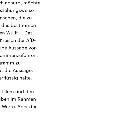
lich absurd, möchte
eziehungsweise
nschen, die zu
nn das bestimmen
n Wulff ... Das
Kreisen der AfD-
eine Aussage von
zusammenzuführen,
rogramm zu
bt die Aussage,
rflüssig halte.
m Islam und den
süben im Rahmen
 Werte. Aber der