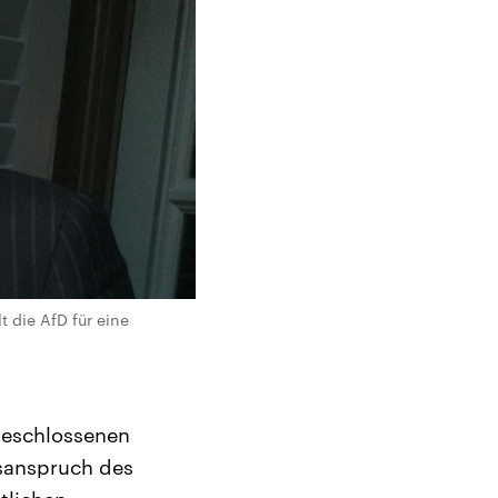
 die AfD für eine
beschlossenen
sanspruch des