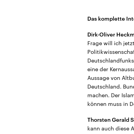
Das komplette In
Dirk-Oliver Heck
Frage will ich je
Politikwissenscha
Deutschlandfunks.
eine der Kernauss
Aussage von Altbu
Deutschland. Bund
machen. Der Islam
können muss in De
Thorsten Gerald S
kann auch diese Au