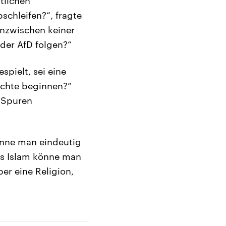
tlichen
schleifen?“, fragte
 inzwischen keiner
der AfD folgen?“
spielt, sei eine
ichte beginnen?“
e Spuren
könne man eindeutig
es Islam könne man
er eine Religion,