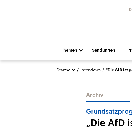
D
Themen
Sendungen
P
Die Nachrichten
Politik
/
/
Startseite
Interviews
"Die AfD ist 
Hörspiel und Feature
Musik
Archiv
Grundsatzpro
„Die AfD i
Landtagswahl Sachsen-
USA
Anhalt 2026
Aktuel