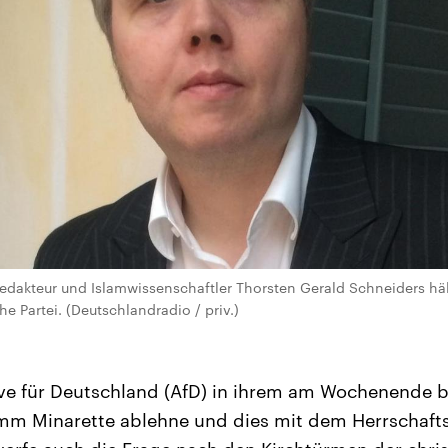
dakteur und Islamwissenschaftler Thorsten Gerald Schneiders hält
he Partei. (Deutschlandradio / priv.)
ive für Deutschland (AfD) in ihrem am Wochenende 
m Minarette ablehne und dies mit dem Herrschaft