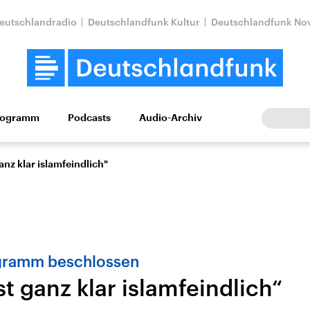
eutschlandradio
Deutschlandfunk Kultur
Deutschlandfunk No
rogramm
Podcasts
Audio-Archiv
Wirtschaft
Wissen
Kultur
Europa
Gesellschaf
ganz klar islamfeindlich"
gramm beschlossen
st ganz klar islamfeindlich“
Nahostkonflikt
Iran
le Beiträge,
Aktuelle Lage und
Aktuelle Lage und