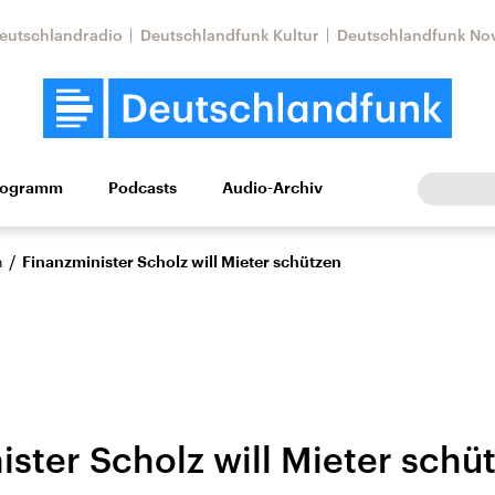
eutschlandradio
Deutschlandfunk Kultur
Deutschlandfunk No
rogramm
Podcasts
Audio-Archiv
Wirtschaft
Wissen
Kultur
Europa
Gesellschaf
/
n
Finanzminister Scholz will Mieter schützen
ister Scholz will Mieter schü
Nahostkonflikt
Iran
le Beiträge,
Aktuelle Lage und
Aktuelle Lage und