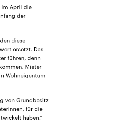
im April die
Anfang der
rden diese
ert ersetzt. Das
er führen, denn
t kommen. Mieter
tem Wohneigentum
ng von Grundbesitz
terinnen, für die
twickelt haben.“