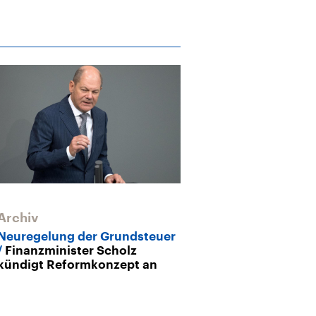
Archiv
Archiv
Neuregelung der Grundsteuer
Grundsteuer-
Finanzminister Scholz
Wert von Gru
kündigt Reformkonzept an