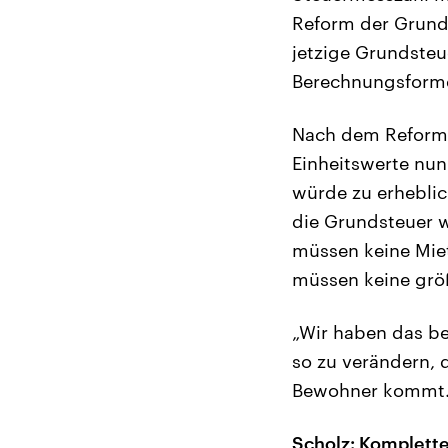
Reform der Grunds
jetzige Grundsteu
Berechnungsformel
Nach dem Reformv
Einheitswerte nun
würde zu erhebli
die Grundsteuer w
müssen keine Mie
müssen keine größ
„Wir haben das b
so zu verändern, 
Bewohner kommt. 
Scholz: Komplette