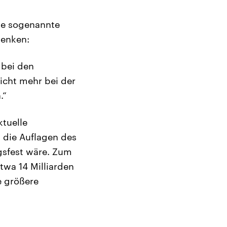
die sogenannte
senken:
 bei den
icht mehr bei der
.“
ktuelle
 die Auflagen des
gsfest wäre. Zum
twa 14 Milliarden
e größere