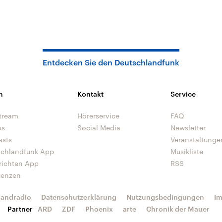
Entdecken Sie den Deutschlandfunk
n
Kontakt
Service
tream
Hörerservice
FAQ
os
Social Media
Newsletter
asts
Veranstaltunge
schlandfunk App
Musikliste
richten App
RSS
uenzen
landradio
Datenschutzerklärung
Nutzungsbedingungen
I
Partner
ARD
ZDF
Phoenix
arte
Chronik der Mauer