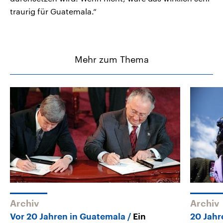
traurig für Guatemala.“
Mehr zum Thema
Archiv
Archiv
Vor 20 Jahren in Guatemala
Ein
20 Jahr