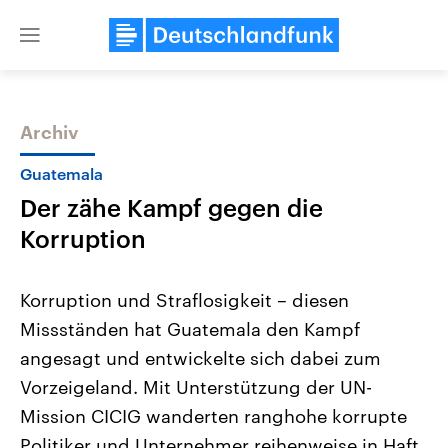
Close
menu
Archiv
Themen
Guatemala
Der zähe Kampf gegen die
Korruption
Korruption und Straflosigkeit – diesen
Missständen hat Guatemala den Kampf
Landtagswahl Sachsen-Anhalt
USA
angesagt und entwickelte sich dabei zum
2026
Aktuelle Beiträge, Analys
Alle Informationen
Hintergründe
Vorzeigeland. Mit Unterstützung der UN-
Sachsen-Anhalt wählt am 6.
Wirtschaftlich und militäri
September 2026 einen neuen
gehören die Vereinigten S
Mission CICIG wanderten ranghohe korrupte
Landtag. Seit 2021 wird das
den mächtigsten Ländern 
Politiker und Unternehmer reihenweise in Haft.
Bundesland von einer Koalition aus
mit großem Einfluss auf d