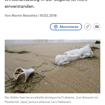
CDU, SPD und FDP regiert.-
aktuelle Weltgeschehen.
einverstanden.
Umfragen, Prognosen,
Wahlprogramme, aktuelle Berichte
Sendungen
Programm
Podcasts
und Hintergründe zu den Parteien
Von Martin Reischke
|
10.02.2018
und Kandidaten der anstehenden
Wahl.
Audio-Archiv
Abonnieren
Link
Emai
kopieren/te
Der Atitlán-See hat ernsthafte ökologische Probleme. Zum Beispiel mit
Plastikmüll. (dpa/ picture alliance/ Lars Halbauer)