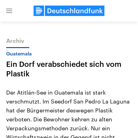
Close
menu
Archiv
Themen
Guatemala
Ein Dorf verabschiedet sich vom
Plastik
Der Atitlán-See in Guatemala ist stark
verschmutzt. Im Seedorf San Pedro La Laguna
Landtagswahl Sachsen-Anhalt
USA
hat der Bürgermeister deswegen Plastik
2026
Aktuelle Beiträge, Analys
Alle Informationen
Hintergründe
verboten. Die Bewohner kehren zu alten
Sachsen-Anhalt wählt am 6.
Wirtschaftlich und militäri
September 2026 einen neuen
gehören die Vereinigten S
Verpackungsmethoden zurück. Nur ein
Landtag. Seit 2021 wird das
den mächtigsten Ländern 
Wirtschaftszweig in der Gegend ist nicht
Bundesland von einer Koalition aus
mit großem Einfluss auf d