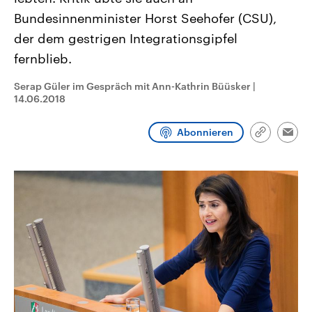
CDU, SPD und FDP regiert.-
aktuelle Weltgeschehen.
Bundesinnenminister Horst Seehofer (CSU),
Umfragen, Prognosen,
Wahlprogramme, aktuelle Berichte
der dem gestrigen Integrationsgipfel
Sendungen
Programm
Podcasts
und Hintergründe zu den Parteien
und Kandidaten der anstehenden
fernblieb.
Wahl.
Audio-Archiv
Serap Güler im Gespräch mit Ann-Kathrin Büüsker
|
14.06.2018
Abonnieren
Link
Emai
kopieren/te