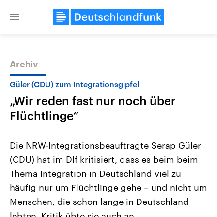
Close
menu
Archiv
Themen
Güler (CDU) zum Integrationsgipfel
„Wir reden fast nur noch über
Flüchtlinge“
Die NRW-Integrationsbeauftragte Serap Güler
(CDU) hat im Dlf kritisiert, dass es beim beim
Landtagswahl Sachsen-Anhalt
USA
Thema Integration in Deutschland viel zu
2026
Aktuelle Beiträge, Analys
Alle Informationen
Hintergründe
häufig nur um Flüchtlinge gehe – und nicht um
Sachsen-Anhalt wählt am 6.
Wirtschaftlich und militäri
September 2026 einen neuen
gehören die Vereinigten S
Menschen, die schon lange in Deutschland
Landtag. Seit 2021 wird das
den mächtigsten Ländern 
lebten. Kritik übte sie auch an
Bundesland von einer Koalition aus
mit großem Einfluss auf d