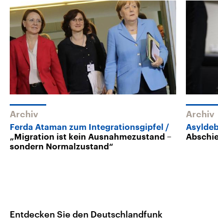
Archiv
Archiv
Ferda Ataman zum Integrationsgipfel
Asyldeb
„Migration ist kein Ausnahmezustand –
Abschie
sondern Normalzustand“
Entdecken Sie den Deutschlandfunk