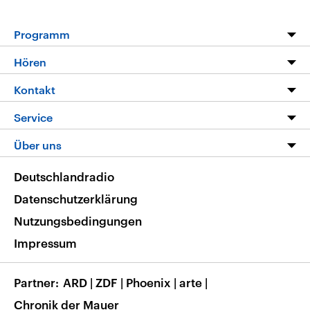
Programm
Programm
Hören
Alle Sendungen
Livestream
Kontakt
Die Nachrichten
Audios
Hörerservice
Service
Nachrichtenleicht
Podcasts
Social Media
FAQ
Über uns
Neue Beiträge auf dlf.de
Deutschlandfunk App
Newsletter
Deutschlandradio
Themen-Schwerpunkte
Nachrichten App
Deutschlandradio
Veranstaltungen
Presse
Frequenzen
Datenschutzerklärung
Musikliste
Ausbildung und Karriere
Nutzungsbedingungen
RSS
Transparenz
Impressum
Korrekturen
Barrierefreiheit
Partner
ARD
|
ZDF
|
Phoenix
|
arte
|
Chronik der Mauer