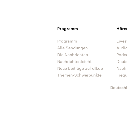
Programm
Höre
Programm
Lives
Alle Sendungen
Audi
Die Nachrichten
Podc
Nachrichtenleicht
Deut
Neue Beiträge auf dlf.de
Nach
Themen-Schwerpunkte
Freq
Deutsch