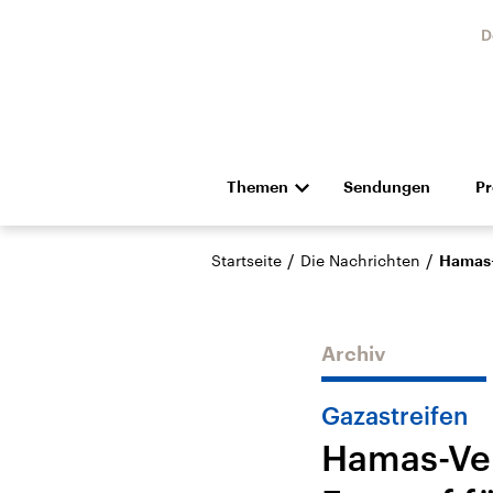
D
Themen
Sendungen
P
Die Nachrichten
Politik
/
/
Startseite
Die Nachrichten
Hamas-
Hörspiel und Feature
Musik
Archiv
Gazastreifen
Hamas-Ver
USA
Nahos
Aktuelle Beiträge,
Aktue