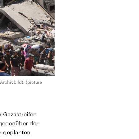
rchivbild). (picture
m Gazastreifen
 gegenüber der
r geplanten