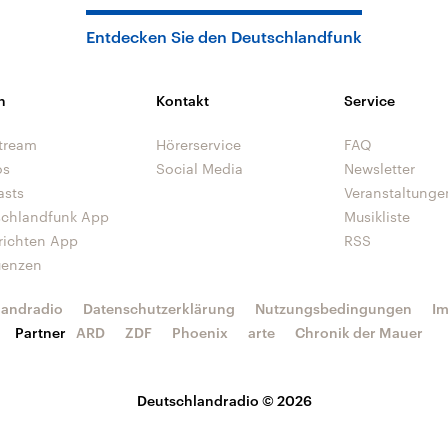
Entdecken Sie den Deutschlandfunk
n
Kontakt
Service
tream
Hörerservice
FAQ
os
Social Media
Newsletter
asts
Veranstaltunge
schlandfunk App
Musikliste
richten App
RSS
uenzen
landradio
Datenschutzerklärung
Nutzungsbedingungen
I
Partner
ARD
ZDF
Phoenix
arte
Chronik der Mauer
Deutschlandradio © 2026