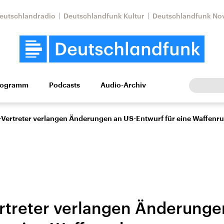
eutschlandradio
Deutschlandfunk Kultur
Deutschlandfunk No
rogramm
Podcasts
Audio-Archiv
Wirtschaft
Wissen
Kultur
Europa
Gesellschaf
Vertreter verlangen Änderungen an US-Entwurf für eine Waffenr
treter verlangen Änderunge
tkonflikt
Iran
Faktenchecks
In unseren Faktenc
lle Lage und
Aktuelle Lage und