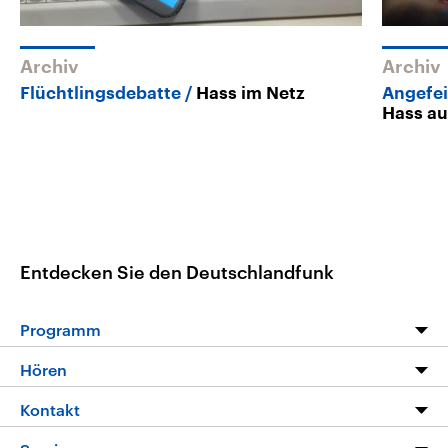
Archiv
Archiv
Flüchtlingsdebatte
Hass im Netz
Angefei
Hass au
Entdecken Sie den Deutschlandfunk
Programm
Programm
Hören
Alle Sendungen
Livestream
Kontakt
Die Nachrichten
Audios
Hörerservice