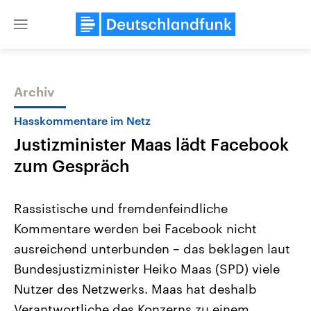
Close
menu
Archiv
Themen
Hasskommentare im Netz
Justizminister Maas lädt Facebook
zum Gespräch
Rassistische und fremdenfeindliche
Kommentare werden bei Facebook nicht
Landtagswahl Sachsen-Anhalt
USA
ausreichend unterbunden – das beklagen laut
2026
Aktuelle Beiträge, Analys
Alle Informationen
Hintergründe
Bundesjustizminister Heiko Maas (SPD) viele
Sachsen-Anhalt wählt am 6.
Wirtschaftlich und militäri
September 2026 einen neuen
gehören die Vereinigten S
Nutzer des Netzwerks. Maas hat deshalb
Landtag. Seit 2021 wird das
den mächtigsten Ländern 
Verantwortliche des Konzerns zu einem
Bundesland von einer Koalition aus
mit großem Einfluss auf d