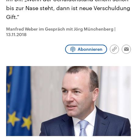
CDU, SPD und FDP regiert.-
aktuelle Weltgeschehen.
bis zur Nase steht, dann ist neue Verschuldung
Umfragen, Prognosen,
Wahlprogramme, aktuelle Berichte
Gift.“
Sendungen
Programm
Podcasts
und Hintergründe zu den Parteien
und Kandidaten der anstehenden
Wahl.
Manfred Weber im Gespräch mit Jörg Münchenberg
|
Audio-Archiv
13.11.2018
Abonnieren
Link
Emai
kopieren/te