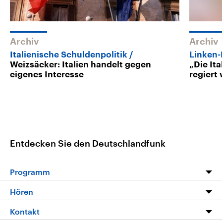
Archiv
Archiv
Italienische Schuldenpolitik
Linken-
Weizsäcker: Italien handelt gegen
„Die It
eigenes Interesse
regiert
Entdecken Sie den Deutschlandfunk
Programm
Programm
Hören
Alle Sendungen
Livestream
Kontakt
Die Nachrichten