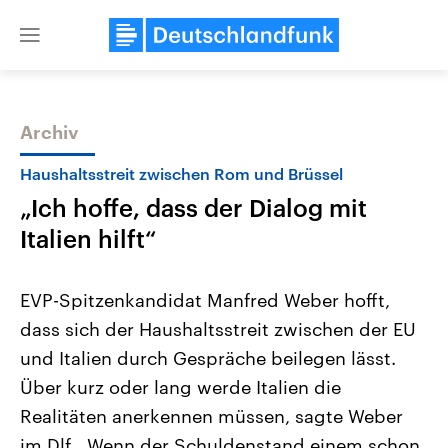
Close
menu
Archiv
Themen
Haushaltsstreit zwischen Rom und Brüssel
„Ich hoffe, dass der Dialog mit
Italien hilft“
EVP-Spitzenkandidat Manfred Weber hofft,
dass sich der Haushaltsstreit zwischen der EU
Landtagswahl Sachsen-Anhalt
USA
und Italien durch Gespräche beilegen lässt.
2026
Aktuelle Beiträge, Analys
Alle Informationen
Hintergründe
Über kurz oder lang werde Italien die
Sachsen-Anhalt wählt am 6.
Wirtschaftlich und militäri
September 2026 einen neuen
gehören die Vereinigten S
Realitäten anerkennen müssen, sagte Weber
Landtag. Seit 2021 wird das
den mächtigsten Ländern 
im Dlf. „Wenn der Schuldenstand einem schon
Bundesland von einer Koalition aus
mit großem Einfluss auf d