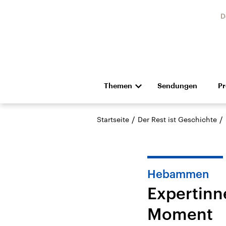
D
Themen
Sendungen
P
Die Nachrichten
Politik
/
/
Startseite
Der Rest ist Geschichte
Hörspiel und Feature
Musik
Hebammen
Expertinn
Moment
Landtagswahl Sachsen-
USA
Anhalt 2026
Aktuel