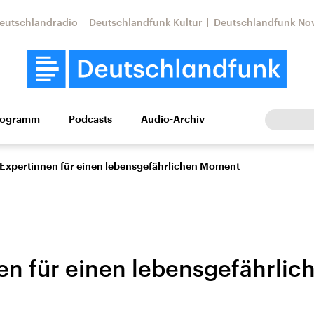
eutschlandradio
Deutschlandfunk Kultur
Deutschlandfunk No
rogramm
Podcasts
Audio-Archiv
Wirtschaft
Wissen
Kultur
Europa
Gesellschaf
Expertinnen für einen lebensgefährlichen Moment
en für einen lebensgefährlic
Nahostkonflikt
Iran
le Beiträge,
Aktuelle Lage und
Aktuelle Lage und