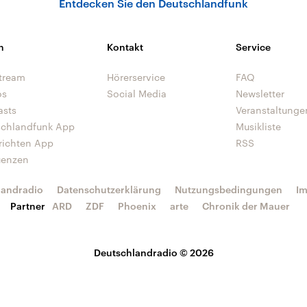
Entdecken Sie den Deutschlandfunk
n
Kontakt
Service
tream
Hörerservice
FAQ
os
Social Media
Newsletter
asts
Veranstaltunge
schlandfunk App
Musikliste
richten App
RSS
uenzen
landradio
Datenschutzerklärung
Nutzungsbedingungen
I
Partner
ARD
ZDF
Phoenix
arte
Chronik der Mauer
Deutschlandradio © 2026