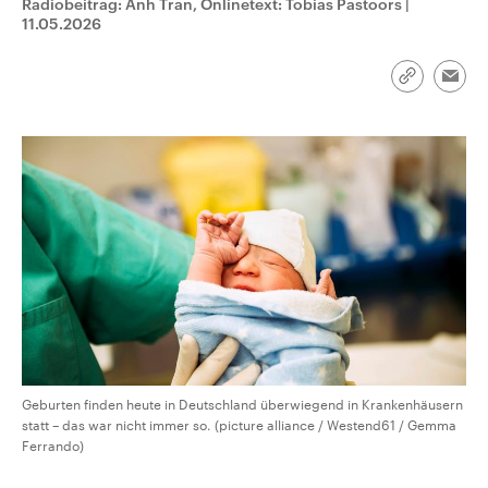
Radiobeitrag: Anh Tran, Onlinetext: Tobias Pastoors
|
CDU, SPD und FDP regiert.-
aktuelle Weltgeschehen.
11.05.2026
Umfragen, Prognosen,
Wahlprogramme, aktuelle Berichte
Sendungen
Programm
Podcasts
und Hintergründe zu den Parteien
und Kandidaten der anstehenden
Link
Emai
Wahl.
kopieren/te
Audio-Archiv
Geburten finden heute in Deutschland überwiegend in Krankenhäusern
statt – das war nicht immer so. (picture alliance / Westend61 / Gemma
Ferrando)