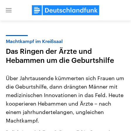
Close
menu
Machtkampf im Kreißsaal
Themen
Das Ringen der Ärzte und
Hebammen um die Geburtshilfe
Über Jahrtausende kümmerten sich Frauen um
die Geburtshilfe, dann drängten Männer mit
medizinischen Innovationen in das Feld. Heute
Landtagswahl Sachsen-Anhalt
USA
kooperieren Hebammen und Ärzte – nach
2026
Aktuelle Beiträge, Analys
einem jahrhundertelangen, ungleichen
Alle Informationen
Hintergründe
Sachsen-Anhalt wählt am 6.
Wirtschaftlich und militäri
Machtkampf.
September 2026 einen neuen
gehören die Vereinigten S
Landtag. Seit 2021 wird das
den mächtigsten Ländern 
Bundesland von einer Koalition aus
mit großem Einfluss auf d