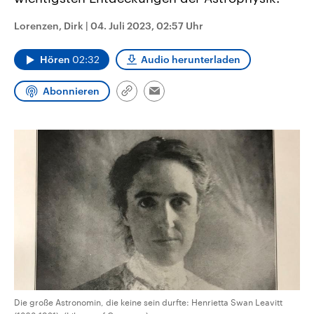
CDU, SPD und FDP regiert.-
aktuelle Weltgeschehen.
Umfragen, Prognosen,
Lorenzen, Dirk
|
04. Juli 2023, 02:57 Uhr
Wahlprogramme, aktuelle Berichte
Sendungen
Programm
Podcasts
und Hintergründe zu den Parteien
und Kandidaten der anstehenden
Hören
02:32
Audio herunterladen
Wahl.
Audio-Archiv
Abonnieren
Link
Email
kopieren/teilen
Die große Astronomin, die keine sein durfte: Henrietta Swan Leavitt