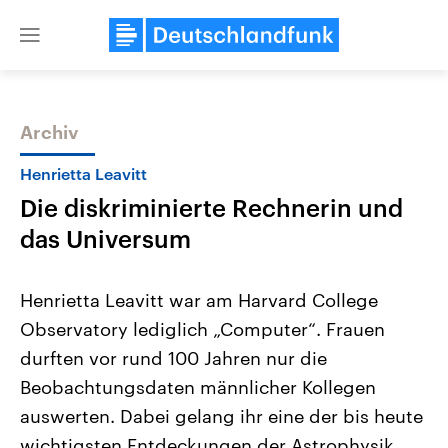
Close
menu
Archiv
Themen
Henrietta Leavitt
Die diskriminierte Rechnerin und
das Universum
Henrietta Leavitt war am Harvard College
Observatory lediglich „Computer“. Frauen
Landtagswahl Sachsen-Anhalt
USA
durften vor rund 100 Jahren nur die
2026
Aktuelle Beiträge, Analys
Alle Informationen
Hintergründe
Beobachtungsdaten männlicher Kollegen
Sachsen-Anhalt wählt am 6.
Wirtschaftlich und militäri
September 2026 einen neuen
gehören die Vereinigten S
auswerten. Dabei gelang ihr eine der bis heute
Landtag. Seit 2021 wird das
den mächtigsten Ländern 
wichtigsten Entdeckungen der Astrophysik.
Bundesland von einer Koalition aus
mit großem Einfluss auf d