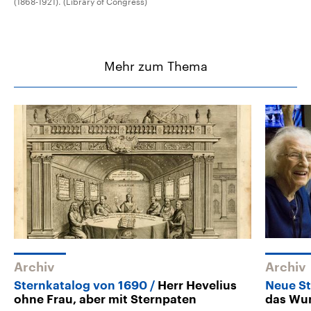
(1868-1921). (Library of Congress)
Mehr zum Thema
Archiv
Archiv
Sternkatalog von 1690
Herr Hevelius
Neue S
ohne Frau, aber mit Sternpaten
das Wu