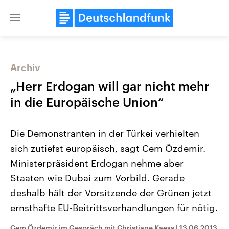
Close
menu
Archiv
Themen
„Herr Erdogan will gar nicht mehr
in die Europäische Union“
Die Demonstranten in der Türkei verhielten
sich zutiefst europäisch, sagt Cem Özdemir.
Ministerpräsident Erdogan nehme aber
Staaten wie Dubai zum Vorbild. Gerade
Landtagswahl Sachsen-Anhalt
USA
2026
Aktuelle Beiträge, Analys
deshalb hält der Vorsitzende der Grünen jetzt
Alle Informationen
Hintergründe
Sachsen-Anhalt wählt am 6.
Wirtschaftlich und militäri
ernsthafte EU-Beitrittsverhandlungen für nötig.
September 2026 einen neuen
gehören die Vereinigten S
Landtag. Seit 2021 wird das
den mächtigsten Ländern 
Bundesland von einer Koalition aus
mit großem Einfluss auf d
Cem Özdemir im Gespräch mit Christiane Kaess
|
13.06.2013