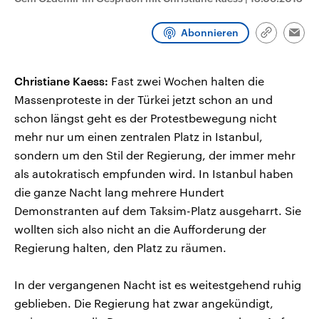
CDU, SPD und FDP regiert.-
aktuelle Weltgeschehen.
Umfragen, Prognosen,
Wahlprogramme, aktuelle Berichte
Abonnieren
Link
Emai
Sendungen
Programm
Podcasts
und Hintergründe zu den Parteien
kopieren/te
und Kandidaten der anstehenden
Wahl.
Audio-Archiv
Christiane Kaess:
Fast zwei Wochen halten die
Massenproteste in der Türkei jetzt schon an und
schon längst geht es der Protestbewegung nicht
mehr nur um einen zentralen Platz in Istanbul,
sondern um den Stil der Regierung, der immer mehr
als autokratisch empfunden wird. In Istanbul haben
die ganze Nacht lang mehrere Hundert
Demonstranten auf dem Taksim-Platz ausgeharrt. Sie
wollten sich also nicht an die Aufforderung der
Regierung halten, den Platz zu räumen.
In der vergangenen Nacht ist es weitestgehend ruhig
geblieben. Die Regierung hat zwar angekündigt,