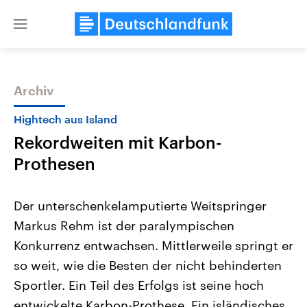
Close
menu
Archiv
Themen
Hightech aus Island
Rekordweiten mit Karbon-
Prothesen
Der unterschenkelamputierte Weitspringer
Markus Rehm ist der paralympischen
Landtagswahl Sachsen-Anhalt
USA
Konkurrenz entwachsen. Mittlerweile springt er
2026
Aktuelle Beiträge, Analys
Alle Informationen
Hintergründe
so weit, wie die Besten der nicht behinderten
Sachsen-Anhalt wählt am 6.
Wirtschaftlich und militäri
September 2026 einen neuen
gehören die Vereinigten S
Sportler. Ein Teil des Erfolgs ist seine hoch
Landtag. Seit 2021 wird das
den mächtigsten Ländern 
entwickelte Karbon-Prothese. Ein isländisches
Bundesland von einer Koalition aus
mit großem Einfluss auf d