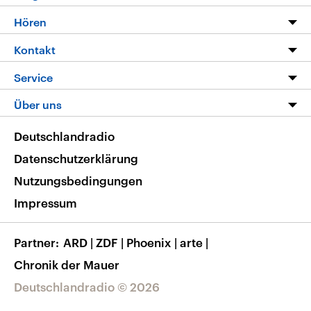
Programm
Hören
Alle Sendungen
Livestream
Kontakt
Die Nachrichten
Audios
Hörerservice
Service
Nachrichtenleicht
Podcasts
Social Media
FAQ
Über uns
Neue Beiträge auf dlf.de
Deutschlandfunk App
Newsletter
Deutschlandradio
Themen-Schwerpunkte
Nachrichten App
Deutschlandradio
Veranstaltungen
Presse
Frequenzen
Datenschutzerklärung
Musikliste
Ausbildung und Karriere
Nutzungsbedingungen
RSS
Transparenz
Impressum
Korrekturen
Barrierefreiheit
Partner
ARD
|
ZDF
|
Phoenix
|
arte
|
Chronik der Mauer
Deutschlandradio © 2026