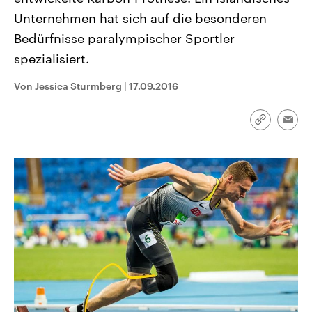
CDU, SPD und FDP regiert.-
aktuelle Weltgeschehen.
Unternehmen hat sich auf die besonderen
Umfragen, Prognosen,
Wahlprogramme, aktuelle Berichte
Bedürfnisse paralympischer Sportler
Sendungen
Programm
Podcasts
und Hintergründe zu den Parteien
und Kandidaten der anstehenden
spezialisiert.
Wahl.
Audio-Archiv
Von Jessica Sturmberg
|
17.09.2016
Link
Emai
kopieren/te