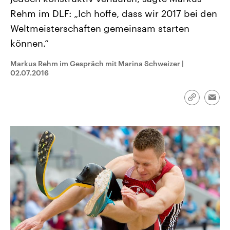
aktuelle Weltgeschehen.
Diese wird wie die Hisboll
Rehm im DLF: „Ich hoffe, dass wir 2017 bei den
Libanon vom Iran unterstüt
Weltmeisterschaften gemeinsam starten
Sendungen
Programm
Podcasts
können.“
Audio-Archiv
Markus Rehm im Gespräch mit Marina Schweizer
|
02.07.2016
Link
Emai
kopieren/te