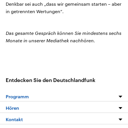
Denkbar sei auch „dass wir gemeinsam starten – aber
in getrennten Wertungen“.
Das gesamte Gespräch können Sie mindestens sechs
Monate in unserer Mediathek nachhören.
Entdecken Sie den Deutschlandfunk
Programm
Programm
Hören
Alle Sendungen
Livestream
Kontakt
Die Nachrichten
Audios