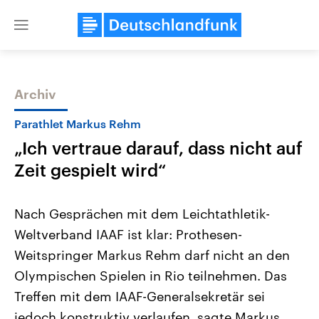
Close
menu
Archiv
Themen
Parathlet Markus Rehm
„Ich vertraue darauf, dass nicht auf
Zeit gespielt wird“
Nach Gesprächen mit dem Leichtathletik-
Weltverband IAAF ist klar: Prothesen-
USA
Nahostkonflikt
Weitspringer Markus Rehm darf nicht an den
Aktuelle Beiträge, Analysen und
Aktuelle Lage und Hinter
Der Überfall der palästine
Hintergründe
Olympischen Spielen in Rio teilnehmen. Das
Wirtschaftlich und militärisch
Terrororganisation Hamas
gehören die Vereinigten Staaten zu
Oktober 2023 auf Israel ha
Treffen mit dem IAAF-Generalsekretär sei
den mächtigsten Ländern der Erde,
Region wieder die Gewalt 
jedoch konstruktiv verlaufen, sagte Markus
mit großem Einfluss auf das
Israel möchte die Hamas z