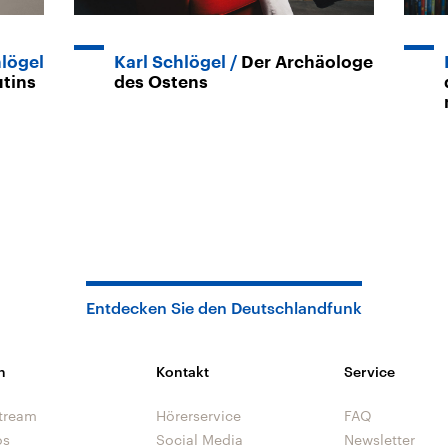
hlögel
Karl Schlögel
Der Archäologe
utins
des Ostens
Entdecken Sie den Deutschlandfunk
n
Kontakt
Service
tream
Hörerservice
FAQ
os
Social Media
Newsletter