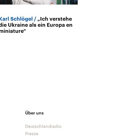
Karl Schlögel
„Ich verstehe
Archiv
die Ukraine als ein Europa en
Friedenspreist
miniature“
Schlögel
Eur
Krieg hilflos z
Über uns
Deutschlandradio
Presse