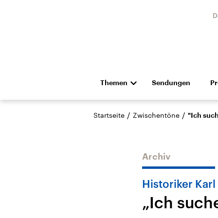
D
Themen
Sendungen
P
Die Nachrichten
Politik
/
/
Startseite
Zwischentöne
"Ich such
Hörspiel und Feature
Musik
Archiv
Historiker Karl
„Ich such
Landtagswahl Sachsen-
USA
Anhalt 2026
Aktuel