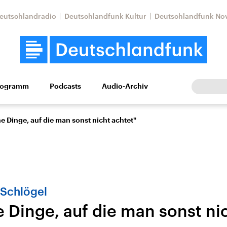
eutschlandradio
Deutschlandfunk Kultur
Deutschlandfunk No
rogramm
Podcasts
Audio-Archiv
Wirtschaft
Wissen
Kultur
Europa
Gesellschaf
e Dinge, auf die man sonst nicht achtet"
 Schlögel
e Dinge, auf die man sonst ni
Nahostkonflikt
Iran
le Beiträge,
Aktuelle Lage und
Aktuelle Lage und