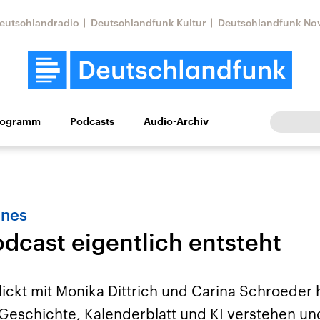
eutschlandradio
Deutschlandfunk Kultur
Deutschlandfunk No
rogramm
Podcasts
Audio-Archiv
Wirtschaft
Wissen
Kultur
Europa
Gesellschaf
enes
odcast eigentlich entsteht
ickt mit Monika Dittrich und Carina Schroeder h
Nahostkonflikt
Iran
 Geschichte, Kalenderblatt und KI verstehen un
le Beiträge,
Aktuelle Lage und
Aktuelle Lage und