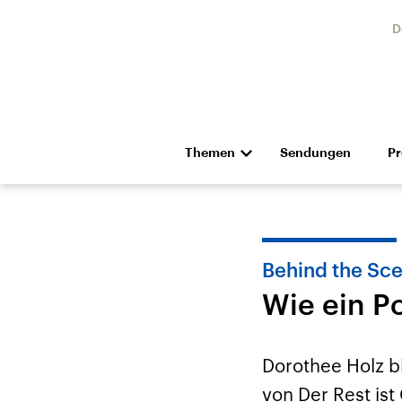
D
Themen
Sendungen
P
Die Nachrichten
Politik
Hörspiel und Feature
Musik
Behind the Sc
Wie ein P
Dorothee Holz bl
Landtagswahl Sachsen-
USA
von Der Rest ist
Anhalt 2026
Aktuel