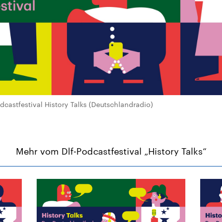
castfestival History Talks (Deutschlandradio)
Mehr vom Dlf-Podcastfestival „History Talks“