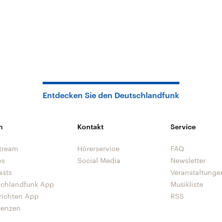
Entdecken Sie den Deutschlandfunk
n
Kontakt
Service
tream
Hörerservice
FAQ
os
Social Media
Newsletter
asts
Veranstaltunge
schlandfunk App
Musikliste
richten App
RSS
uenzen