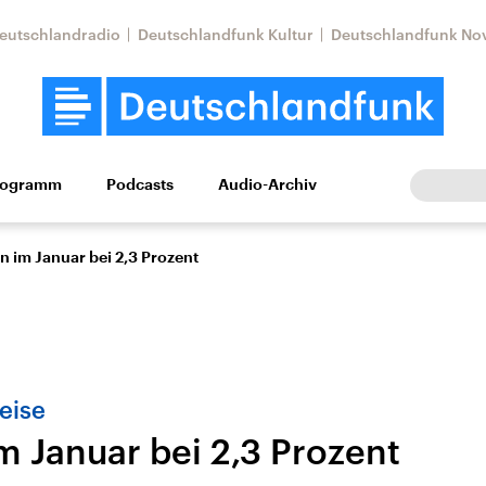
eutschlandradio
Deutschlandfunk Kultur
Deutschlandfunk No
rogramm
Podcasts
Audio-Archiv
Wirtschaft
Wissen
Kultur
Europa
Gesellschaf
on im Januar bei 2,3 Prozent
eise
im Januar bei 2,3 Prozent
Nahostkonflikt
Iran
le Beiträge,
Aktuelle Lage und
Aktuelle Lage und