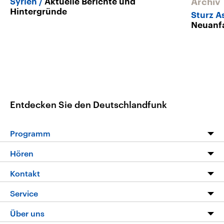
Syrien
Aktuelle Berichte und
Archiv
Hintergründe
Sturz A
Neuanf
Entdecken Sie den Deutschlandfunk
Programm
Programm
Hören
Alle Sendungen
Livestream
Kontakt
Die Nachrichten
Audios
Hörerservice
Service
Nachrichtenleicht
Podcasts
Social Media
FAQ
Über uns
Neue Beiträge auf dlf.de
Deutschlandfunk App