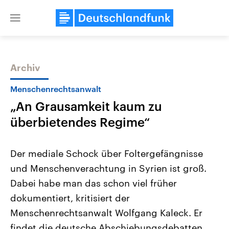
Close
menu
Archiv
Themen
Menschenrechtsanwalt
„An Grausamkeit kaum zu
überbietendes Regime“
Der mediale Schock über Foltergefängnisse
und Menschenverachtung in Syrien ist groß.
Landtagswahl Sachsen-Anhalt
USA
Dabei habe man das schon viel früher
2026
Aktuelle Beiträge, Analys
Alle Informationen
Hintergründe
dokumentiert, kritisiert der
Sachsen-Anhalt wählt am 6.
Wirtschaftlich und militäri
September 2026 einen neuen
gehören die Vereinigten S
Menschenrechtsanwalt Wolfgang Kaleck. Er
Landtag. Seit 2021 wird das
den mächtigsten Ländern 
findet die deutsche Abschiebungsdebatten
Bundesland von einer Koalition aus
mit großem Einfluss auf d