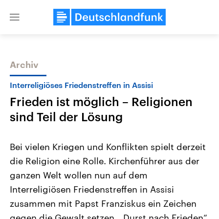
Close
menu
Archiv
Themen
Interreligiöses Friedenstreffen in Assisi
Frieden ist möglich – Religionen
sind Teil der Lösung
Bei vielen Kriegen und Konflikten spielt derzeit
die Religion eine Rolle. Kirchenführer aus der
Landtagswahl Sachsen-Anhalt
USA
ganzen Welt wollen nun auf dem
2026
Aktuelle Beiträge, Analys
Alle Informationen
Hintergründe
Interreligiösen Friedenstreffen in Assisi
Sachsen-Anhalt wählt am 6.
Wirtschaftlich und militäri
September 2026 einen neuen
gehören die Vereinigten S
zusammen mit Papst Franziskus ein Zeichen
Landtag. Seit 2021 wird das
den mächtigsten Ländern 
gegen die Gewalt setzen. „Durst nach Frieden“
Bundesland von einer Koalition aus
mit großem Einfluss auf d