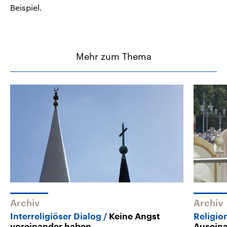
Beispiel.
Mehr zum Thema
Archiv
Archiv
Interreligiöser Dialog
Keine Angst
Religio
voreinander haben
Auseina