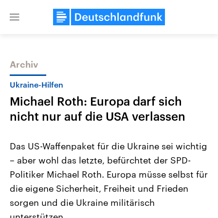
Close
menu
Archiv
Themen
Ukraine-Hilfen
Michael Roth: Europa darf sich
nicht nur auf die USA verlassen
Das US-Waffenpaket für die Ukraine sei wichtig
– aber wohl das letzte, befürchtet der SPD-
Landtagswahl Sachsen-Anhalt
USA
Politiker Michael Roth. Europa müsse selbst für
2026
Aktuelle Beiträge, Analys
Alle Informationen
Hintergründe
die eigene Sicherheit, Freiheit und Frieden
Sachsen-Anhalt wählt am 6.
Wirtschaftlich und militäri
September 2026 einen neuen
gehören die Vereinigten S
sorgen und die Ukraine militärisch
Landtag. Seit 2021 wird das
den mächtigsten Ländern 
unterstützen.
Bundesland von einer Koalition aus
mit großem Einfluss auf d