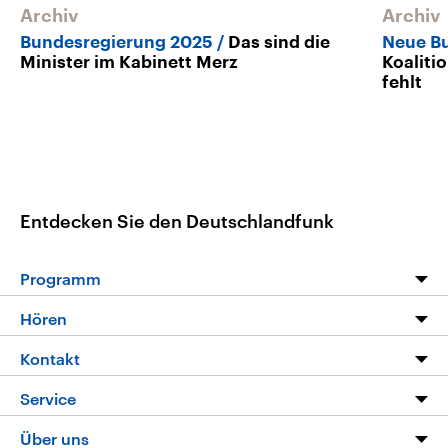
Archiv
Archiv
Bundesregierung 2025
Das sind die
Neue B
Minister im Kabinett Merz
Koaliti
fehlt
Entdecken Sie den Deutschlandfunk
Programm
Programm
Hören
Alle Sendungen
Livestream
Kontakt
Die Nachrichten
Audios
Hörerservice
Service
Nachrichtenleicht
Podcasts
Social Media
FAQ
Über uns
Neue Beiträge auf dlf.de