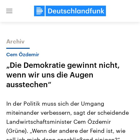
Close
menu
Archiv
Themen
Cem Özdemir
„Die Demokratie gewinnt nicht,
wenn wir uns die Augen
ausstechen“
In der Politik muss sich der Umgang
Landtagswahl Sachsen-Anhalt
USA
miteinander verbessern, sagt der scheidende
2026
Aktuelle Beiträge, Analys
Alle Informationen
Hintergründe
Landwirtschaftsminister Cem Özdemir
Sachsen-Anhalt wählt am 6.
Wirtschaftlich und militäri
September 2026 einen neuen
gehören die Vereinigten S
(Grüne). „Wenn der andere der Feind ist, wie
Landtag. Seit 2021 wird das
den mächtigsten Ländern 
Bundesland von einer Koalition aus
soll ich mich dann anschließend einigen?“
mit großem Einfluss auf d