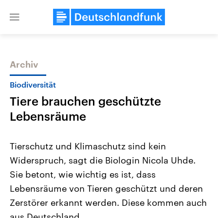
Close
menu
Archiv
Themen
Biodiversität
Tiere brauchen geschützte
Lebensräume
Tierschutz und Klimaschutz sind kein
Widerspruch, sagt die Biologin Nicola Uhde.
Landtagswahl Sachsen-Anhalt
USA
Sie betont, wie wichtig es ist, dass
2026
Aktuelle Beiträge, Analys
Alle Informationen
Hintergründe
Lebensräume von Tieren geschützt und deren
Sachsen-Anhalt wählt am 6.
Wirtschaftlich und militäri
September 2026 einen neuen
gehören die Vereinigten S
Zerstörer erkannt werden. Diese kommen auch
Landtag. Seit 2021 wird das
den mächtigsten Ländern 
aus Deutschland.
Bundesland von einer Koalition aus
mit großem Einfluss auf d