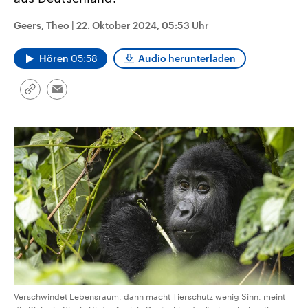
CDU, SPD und FDP regiert.-
aktuelle Weltgeschehen.
Umfragen, Prognosen,
Geers, Theo
|
22. Oktober 2024, 05:53 Uhr
Wahlprogramme, aktuelle Berichte
Sendungen
Programm
Podcasts
und Hintergründe zu den Parteien
und Kandidaten der anstehenden
Hören
05:58
Audio herunterladen
Wahl.
Audio-Archiv
Link
Email
kopieren/teilen
Verschwindet Lebensraum, dann macht Tierschutz wenig Sinn, meint