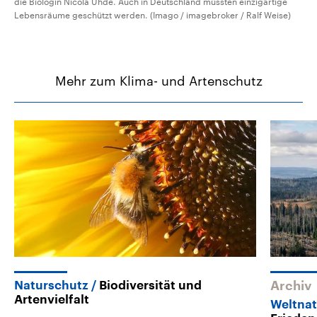
die Biologin Nicola Uhde. Auch in Deutschland müssten einzigartige
Lebensräume geschützt werden. (Imago / imagebroker / Ralf Weise)
Mehr zum Klima- und Artenschutz
Naturschutz
Biodiversität und
Archiv
Artenvielfalt
Weltna