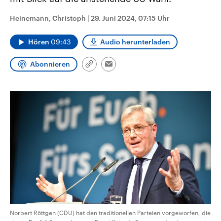
CDU, SPD und FDP regiert.-
aktuelle Weltgeschehen.
Umfragen, Prognosen,
Heinemann, Christoph
|
29. Juni 2024, 07:15 Uhr
Wahlprogramme, aktuelle Berichte
Sendungen
Programm
Podcasts
und Hintergründe zu den Parteien
und Kandidaten der anstehenden
Hören
09:43
Audio herunterladen
Wahl.
Audio-Archiv
Abonnieren
Link
Email
kopieren/teilen
Norbert Röttgen (CDU) hat den traditionellen Parteien vorgeworfen, die