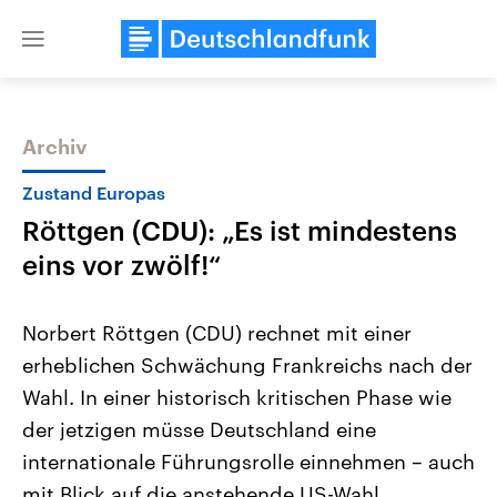
Close
menu
Archiv
Themen
Zustand Europas
Röttgen (CDU): „Es ist mindestens
eins vor zwölf!“
Norbert Röttgen (CDU) rechnet mit einer
erheblichen Schwächung Frankreichs nach der
Landtagswahl Sachsen-Anhalt
USA
Wahl. In einer historisch kritischen Phase wie
2026
Aktuelle Beiträge, Analys
Alle Informationen
Hintergründe
der jetzigen müsse Deutschland eine
Sachsen-Anhalt wählt am 6.
Wirtschaftlich und militäri
September 2026 einen neuen
gehören die Vereinigten S
internationale Führungsrolle einnehmen – auch
Landtag. Seit 2021 wird das
den mächtigsten Ländern 
mit Blick auf die anstehende US-Wahl.
Bundesland von einer Koalition aus
mit großem Einfluss auf d