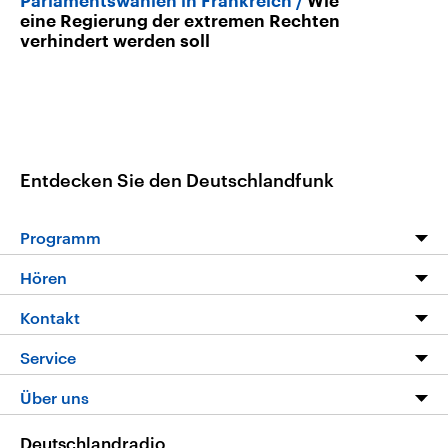
Parlamentswahlen in Frankreich
Wie
eine Regierung der extremen Rechten
verhindert werden soll
Entdecken Sie den Deutschlandfunk
Programm
Programm
Hören
Alle Sendungen
Livestream
Kontakt
Die Nachrichten
Audios
Hörerservice
Service
Nachrichtenleicht
Podcasts
Social Media
FAQ
Über uns
Neue Beiträge auf dlf.de
Deutschlandfunk App
Newsletter
Deutschlandradio
Themen-Schwerpunkte
Nachrichten App
Deutschlandradio