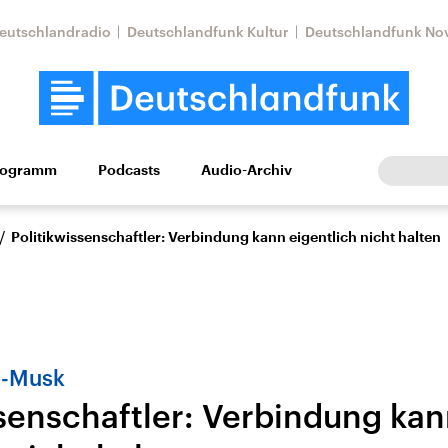
eutschlandradio
Deutschlandfunk Kultur
Deutschlandfunk No
rogramm
Podcasts
Audio-Archiv
Wirtschaft
Wissen
Kultur
Europa
Gesellschaf
/
Politikwissenschaftler: Verbindung kann eigentlich nicht halten
p-Musk
ssenschaftler: Verbindung ka
tkonflikt
Iran
Faktenchecks
In unseren Faktenc
lle Lage und
Aktuelle Lage und