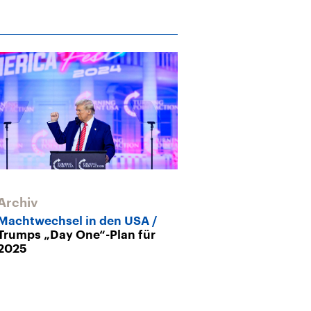
Archiv
Archiv
Machtwechsel in den USA
Lob für AfD, K
Trumps „Day One“-Plan für
Elon Musk vern
2025
Rechtspopulis