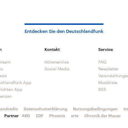
Entdecken Sie den Deutschlandfunk
n
Kontakt
Service
tream
Hörerservice
FAQ
os
Social Media
Newsletter
asts
Veranstaltunge
schlandfunk App
Musikliste
richten App
RSS
uenzen
landradio
Datenschutzerklärung
Nutzungsbedingungen
I
Partner
ARD
ZDF
Phoenix
arte
Chronik der Mauer