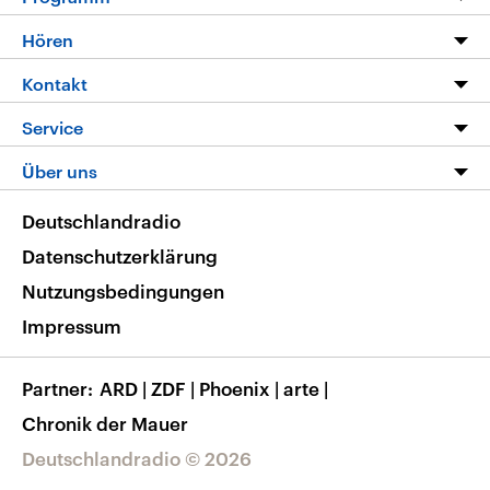
Programm
Hören
Alle Sendungen
Livestream
Kontakt
Die Nachrichten
Audios
Hörerservice
Service
Nachrichtenleicht
Podcasts
Social Media
FAQ
Über uns
Neue Beiträge auf dlf.de
Deutschlandfunk App
Newsletter
Deutschlandradio
Themen-Schwerpunkte
Nachrichten App
Deutschlandradio
Veranstaltungen
Presse
Frequenzen
Datenschutzerklärung
Musikliste
Ausbildung und Karriere
Nutzungsbedingungen
RSS
Transparenz
Impressum
Korrekturen
Barrierefreiheit
Partner
ARD
|
ZDF
|
Phoenix
|
arte
|
Chronik der Mauer
Deutschlandradio © 2026