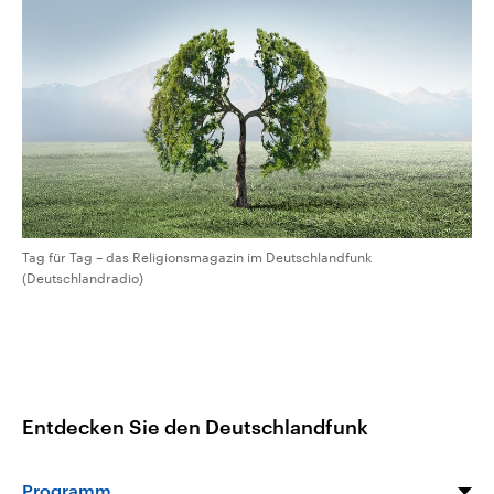
aktuelle Weltgeschehen.
Diese wird wie die Hisboll
Libanon vom Iran unterstüt
Sendungen
Programm
Podcasts
Audio-Archiv
Tag für Tag – das Religionsmagazin im Deutschlandfunk
(Deutschlandradio)
Entdecken Sie den Deutschlandfunk
Programm