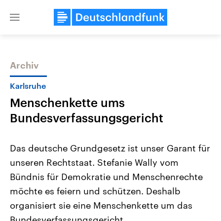
Close
menu
Archiv
Themen
Karlsruhe
Menschenkette ums
Bundesverfassungsgericht
Das deutsche Grundgesetz ist unser Garant für
unseren Rechtstaat. Stefanie Wally vom
Landtagswahl Sachsen-Anhalt
USA
Bündnis für Demokratie und Menschenrechte
2026
Aktuelle Beiträge, Analys
Alle Informationen
Hintergründe
möchte es feiern und schützen. Deshalb
Sachsen-Anhalt wählt am 6.
Wirtschaftlich und militäri
September 2026 einen neuen
gehören die Vereinigten S
organisiert sie eine Menschenkette um das
Landtag. Seit 2021 wird das
den mächtigsten Ländern 
Bundesverfassungsgericht.
Bundesland von einer Koalition aus
mit großem Einfluss auf d