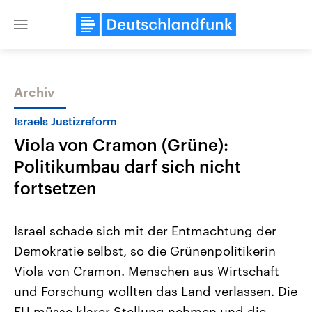
Close
menu
Archiv
Themen
Israels Justizreform
Viola von Cramon (Grüne):
Politikumbau darf sich nicht
fortsetzen
Israel schade sich mit der Entmachtung der
Landtagswahl Sachsen-Anhalt
USA
Demokratie selbst, so die Grünenpolitikerin
2026
Aktuelle Beiträge, Analys
Alle Informationen
Hintergründe
Viola von Cramon. Menschen aus Wirtschaft
Sachsen-Anhalt wählt am 6.
Wirtschaftlich und militäri
September 2026 einen neuen
gehören die Vereinigten S
und Forschung wollten das Land verlassen. Die
Landtag. Seit 2021 wird das
den mächtigsten Ländern 
Bundesland von einer Koalition aus
EU müsse klarer Stellung nehmen und die
mit großem Einfluss auf d