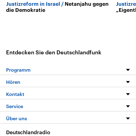
Justizreform in Israel
Netanjahu gegen
Justizre
die Demokratie
„Eigent
Entdecken Sie den Deutschlandfunk
Programm
Programm
Hören
Alle Sendungen
Livestream
Kontakt
Die Nachrichten
Audios
Hörerservice
Service
Nachrichtenleicht
Podcasts
Social Media
FAQ
Über uns
Neue Beiträge auf dlf.de
Deutschlandfunk App
Newsletter
Deutschlandradio
Themen-Schwerpunkte
Nachrichten App
Deutschlandradio
Veranstaltungen